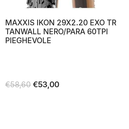
MAXXIS IKON 29X2.20 EXO TR
TANWALL NERO/PARA 60TPI
PIEGHEVOLE
Il
€
53,00
Il
€
58,60
prezzo
prezzo
originale
attuale
era:
è:
€58,60.
€53,00.