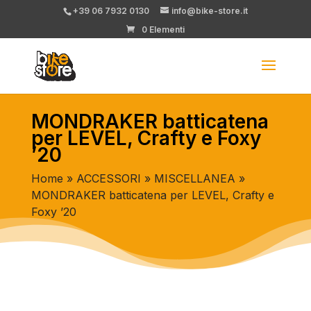
+39 06 7932 0130
info@bike-store.it
0 Elementi
MONDRAKER batticatena
per LEVEL, Crafty e Foxy
’20
Home
»
ACCESSORI
»
MISCELLANEA
»
MONDRAKER batticatena per LEVEL, Crafty e
Foxy ’20