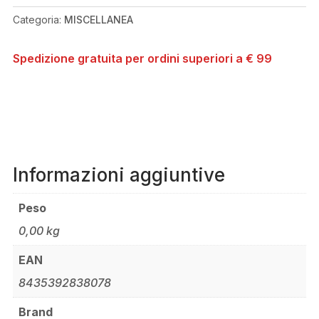
FOXY
Categoria:
MISCELLANEA
'20
QUANTITÀ
Spedizione gratuita per ordini superiori a € 99
Informazioni aggiuntive
Peso
0,00 kg
EAN
8435392838078
Brand