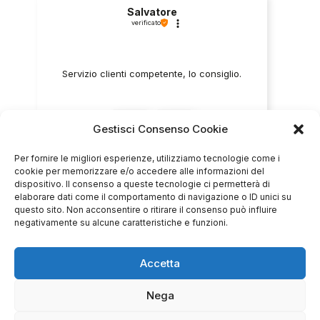
Salvatore
verificato
Servizio clienti competente, lo consiglio.
0
0
Gestisci Consenso Cookie
questa settimana
Per fornire le migliori esperienze, utilizziamo tecnologie come i
cookie per memorizzare e/o accedere alle informazioni del
Commento del venditore
dispositivo. Il consenso a queste tecnologie ci permetterà di
elaborare dati come il comportamento di navigazione o ID unici su
Grazie per le tue belle parole! Siamo lieti che
questo sito. Non acconsentire o ritirare il consenso può influire
l'acquisto sia andato liscio, e che possiamo
negativamente su alcune caratteristiche e funzioni.
raccolte e verificate da
fornire il servizio giusto a clienti così fantastici.
Grazie ancora!
Accetta
Nega