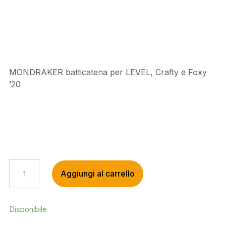
MONDRAKER batticatena per LEVEL, Crafty e Foxy
’20
MONDRAKER
Aggiungi al carrello
BATTICATENA
PER
LEVEL,
CRAFTY
Disponibile
E