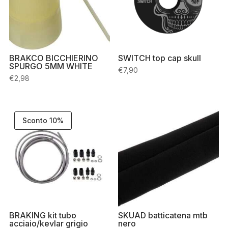
BRAKCO BICCHIERINO
SWITCH top cap skull
SPURGO 5MM WHITE
€
7,90
€
2,98
Sconto 10%
BRAKING kit tubo
SKUAD batticatena mtb
acciaio/kevlar grigio
nero