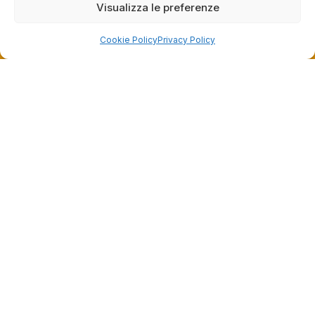
Visualizza le preferenze
Cookie Policy
Privacy Policy
Dalla passione per il ciclismo e per le biciclette nasce il
team Bike-Store
Store
Via Tancredi Canonico 29
00173 Roma
+39 06 7932 0130
info@bike-store.it
WhatsApp