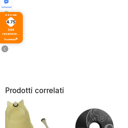
4.75
349
recensioni
di tutti i
tempi
Prodotti correlati