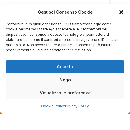
Gestisci Consenso Cookie
Servizio clienti competente, lo consiglio.
Per fornire le migliori esperienze, utilizziamo tecnologie come i
cookie per memorizzare e/o accedere alle informazioni del
0
0
dispositivo. Il consenso a queste tecnologie ci permetterà di
elaborare dati come il comportamento di navigazione o ID unici su
questo sito. Non acconsentire o ritirare il consenso può influire
questa settimana
negativamente su alcune caratteristiche e funzioni.
Commento del venditore
Grazie per le tue belle parole! Siamo lieti che
Accetta
l'acquisto sia andato liscio, e che possiamo
raccolte e verificate da
fornire il servizio giusto a clienti così fantastici.
Nega
Grazie ancora!
Visualizza le preferenze
Cookie Policy
Privacy Policy