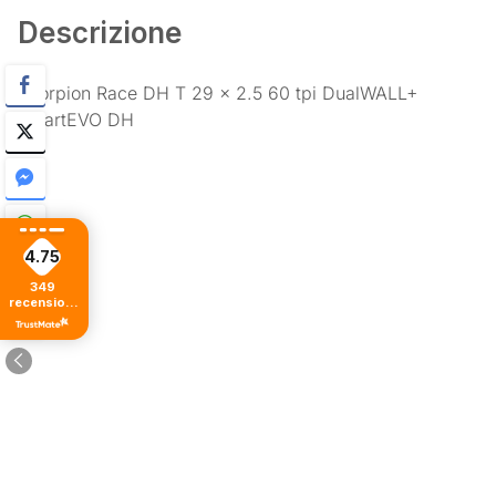
Descrizione
Scorpion Race DH T 29 x 2.5 60 tpi DualWALL+
SmartEVO DH
4.75
349
recensioni
di tutti i
tempi