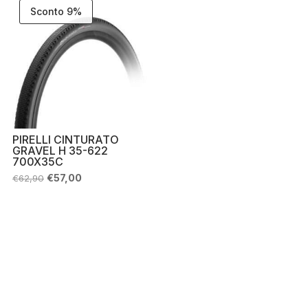
Sconto 9%
PIRELLI CINTURATO
GRAVEL H 35-622
700X35C
Il
Il
€
57,00
€
62,90
prezzo
prezzo
originale
attuale
era:
è:
€62,90.
€57,00.