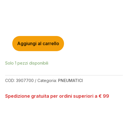
Aggiungi al carrello
PIRELLI
SCORPION
RACE
Solo 1 pezzi disponibili
DH
T
29
COD:
3907700
Categoria:
PNEUMATICI
X
2.5
Spedizione gratuita per ordini superiori a € 99
60
TPI
DUALWALL+
SMARTEVO
DH
QUANTITÀ