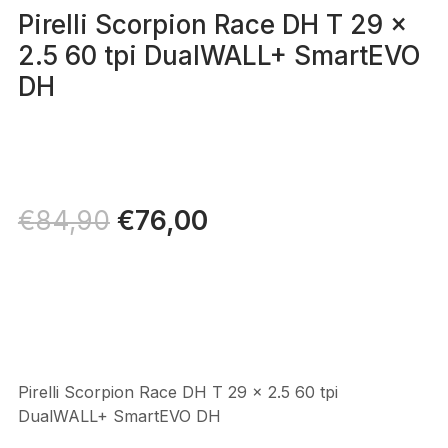
Pirelli Scorpion Race DH T 29 x
2.5 60 tpi DualWALL+ SmartEVO
DH
Il
€
76,00
Il
€
84,90
prezzo
prezzo
originale
attuale
era:
è:
€84,90.
€76,00.
Pirelli Scorpion Race DH T 29 x 2.5 60 tpi
DualWALL+ SmartEVO DH