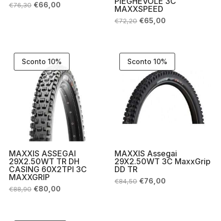
PIEGHEVOLE 3C
Il
Il
€
66,00
€
76,30
MAXXSPEED
prezzo
prezzo
originale
attuale
Il
Il
€
65,00
€
72,20
era:
è:
prezzo
prezzo
€76,30.
€66,00.
originale
attuale
era:
è:
€72,20.
€65,00.
Sconto 10%
Sconto 10%
MAXXIS ASSEGAI
MAXXIS Assegai
29X2.50WT TR DH
29X2.50WT 3C MaxxGrip
CASING 60X2TPI 3C
DD TR
MAXXGRIP
Il
Il
€
76,00
€
84,50
prezzo
prezzo
Il
Il
€
80,00
€
88,90
originale
attuale
prezzo
prezzo
era:
è:
originale
attuale
€84,50.
€76,00.
era:
è:
€88,90.
€80,00.