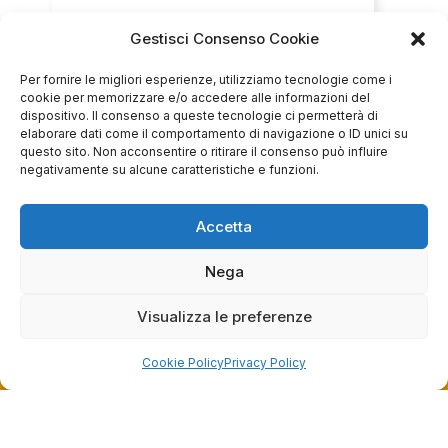
Gestisci Consenso Cookie
Servizio clienti competente, lo consiglio.
Per fornire le migliori esperienze, utilizziamo tecnologie come i
cookie per memorizzare e/o accedere alle informazioni del
0
0
dispositivo. Il consenso a queste tecnologie ci permetterà di
elaborare dati come il comportamento di navigazione o ID unici su
questo sito. Non acconsentire o ritirare il consenso può influire
questa settimana
negativamente su alcune caratteristiche e funzioni.
Commento del venditore
Grazie per le tue belle parole! Siamo lieti che
Accetta
l'acquisto sia andato liscio, e che possiamo
raccolte e verificate da
fornire il servizio giusto a clienti così fantastici.
Nega
Grazie ancora!
Visualizza le preferenze
Cookie Policy
Privacy Policy