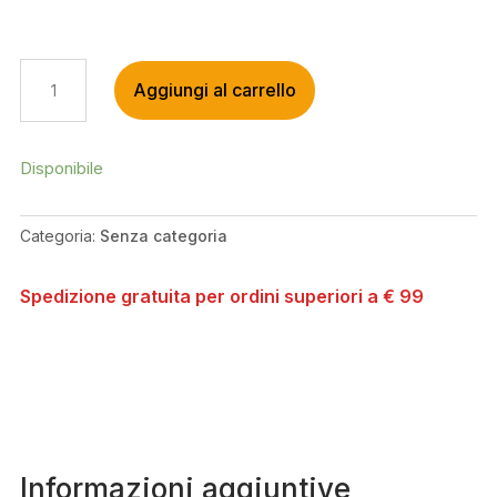
SHIMANO
Aggiungi al carrello
ADATTATORE
EW-
AD305
QUANTITÀ
Disponibile
Categoria:
Senza categoria
Spedizione gratuita per ordini superiori a € 99
Informazioni aggiuntive