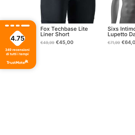
Fox Techbase Lite
Sixs Inti
Liner Short
Lupetto D
4.75
Il
Il
Il
€
45,00
€
64,
€
49,99
€
71,99
prezzo
prezzo
prezz
349
recensioni
originale
attuale
origin
di tutti i tempi
era:
è:
era:
€49,99.
€45,00.
€71,9