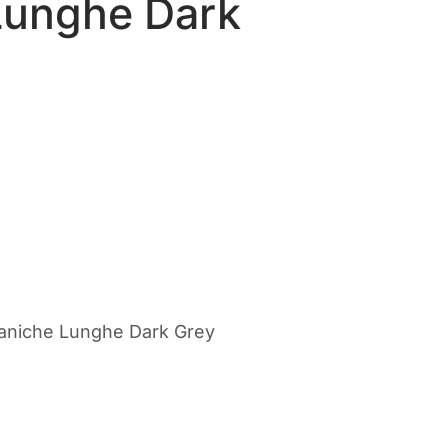
Lunghe Dark
rezzo
ttuale
:
63,00.
Maniche Lunghe Dark Grey