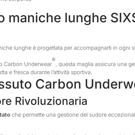
lo maniche lunghe SI
niche lunghe è progettata per accompagnarti in ogni s
®
suto Carbon Underwear
, questa maglia assicura una ge
ta e fresca durante l’attività sportiva.
Tessuto Carbon Underw
re Rivoluzionaria
tato
che permette una gestione del sudore eccezional