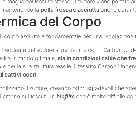
lla maglia del tessuto stesso, il sudore viene portato a
e, mantenendo la
pelle fresca e asciutta
anche durante g
ermica del Corpo
il corpo asciutto è fondamentale per una regolazione t
raffreddante del sudore si perde, ma con il Carbon Un
stita in modo ottimale,
sia in condizioni calde che fr
o e per la sua struttura tessile, il tessuto Carbon Unde
i cattivi odori
.
metabolizzano il sudore, creando odori sgradevoli che a
ri creano sui tessuti un
biofilm
che è molto difficile da