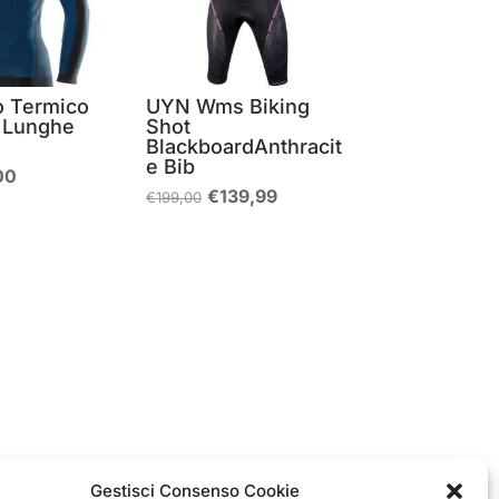
o Termico
UYN Wms Biking
 Lunghe
Shot
BlackboardAnthracit
e Bib
Il
00
zo
prezzo
Il
Il
€
139,99
€
199,00
nale
attuale
prezzo
prezzo
è:
originale
attuale
00.
€63,00.
era:
è:
€199,00.
€139,99.
Gestisci Consenso Cookie