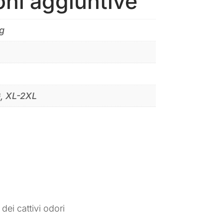
oni aggiuntive
g
, XL-2XL
ei cattivi odori