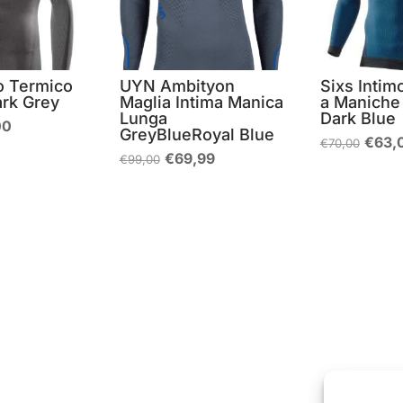
mo Termico
UYN Ambityon
Sixs Intim
ark Grey
Maglia Intima Manica
a Maniche
Lunga
Dark Blue
Il
00
GreyBlueRoyal Blue
o
prezzo
Il
€
63,
€
70,00
ale
attuale
prez
Il
Il
€
69,99
€
99,00
è:
origi
prezzo
prezzo
9.
€64,00.
era:
originale
attuale
€70,
era:
è:
€99,00.
€69,99.