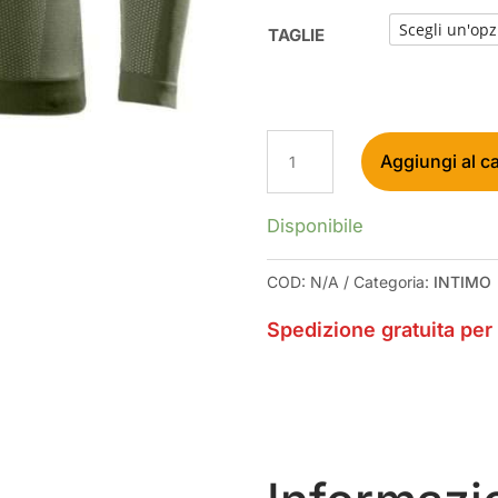
TAGLIE
SIXS
Aggiungi al ca
INTIMO
TERMICO
A
Disponibile
MANICHE
LUNGHE
COD:
N/A
Categoria:
INTIMO
DARK
GREY
Spedizione gratuita per 
QUANTITÀ