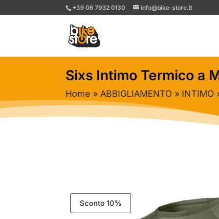
+39 06 7932 0130
info@bike-store.it
Sixs Intimo Termico a
Home
»
ABBIGLIAMENTO
»
INTIMO
»
Sconto 10%