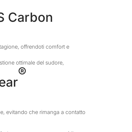
XS Carbon
tagione, offrendoti comfort e
stione ottimale del sudore,
®
ear
e, evitando che rimanga a contatto