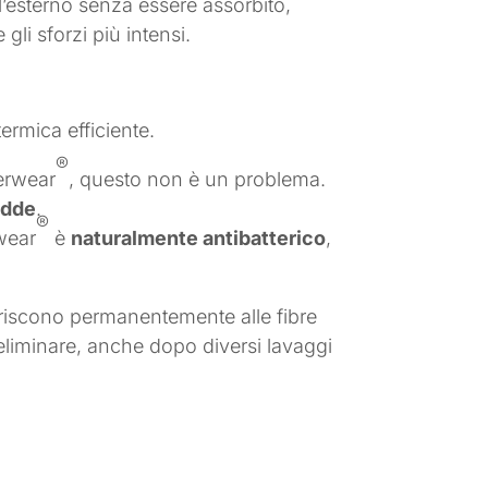
ll’esterno senza essere assorbito,
li sforzi più intensi.
ermica efficiente.
®
derwear
, questo non è un problema.
edde
.
®
rwear
è
naturalmente antibatterico
,
deriscono permanentemente alle fibre
 eliminare, anche dopo diversi lavaggi