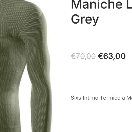
Maniche 
Grey
Il
€
63,00
Il
€
70,00
prezzo
p
originale
a
era:
è
€70,00.
€
Sixs Intimo Termico a 