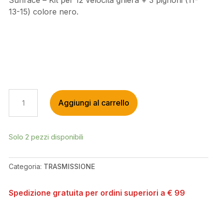
Sunrace – Kit per 12 velocità ghiera + 3 pignoni (11-
13-15) colore nero.
SUNRACE
Aggiungi al carrello
-
KIT
PER
12
Solo 2 pezzi disponibili
VELOCITÀ
GHIERA
Categoria:
TRASMISSIONE
+
3
PIGNONI
Spedizione gratuita per ordini superiori a € 99
(11-
13-