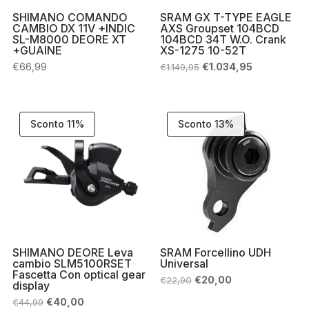
SHIMANO COMANDO
SRAM GX T-TYPE EAGLE
CAMBIO DX 11V +INDIC
AXS Groupset 104BCD
SL-M8000 DEORE XT
104BCD 34T W.O. Crank
+GUAINE
XS-1275 10-52T
Il
Il
€
66,99
€
1.034,95
€
1.149,95
prezzo
prezzo
originale
attuale
era:
è:
€1.149,95.
€1.034,95.
Sconto 11%
Sconto 13%
SHIMANO DEORE Leva
SRAM Forcellino UDH
cambio SLM5100RSET
Universal
Fascetta Con optical gear
Il
Il
€
20,00
€
22,90
display
prezzo
prezzo
originale
attuale
Il
Il
€
40,00
€
44,99