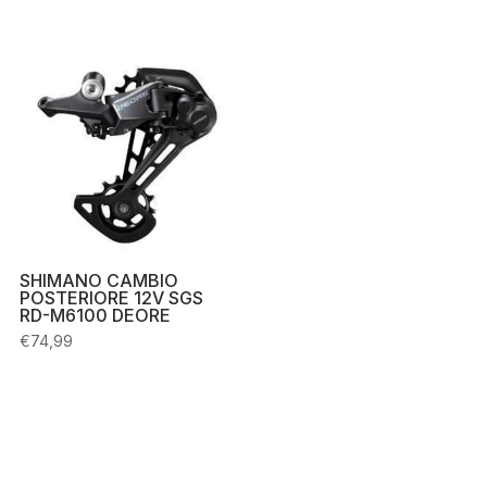
era:
è:
prezzo
prezzo
€22,90.
€20,00.
originale
attuale
era:
è:
€44,99.
€40,00.
SHIMANO CAMBIO
POSTERIORE 12V SGS
RD-M6100 DEORE
€
74,99