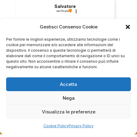
Salvatore
verificato
Gestisci Consenso Cookie
Servizio clienti competente, lo consiglio.
Per fornire le migliori esperienze, utilizziamo tecnologie come i
cookie per memorizzare e/o accedere alle informazioni del
dispositivo. Il consenso a queste tecnologie ci permetterà di
0
0
elaborare dati come il comportamento di navigazione o ID unici su
questo sito. Non acconsentire o ritirare il consenso può influire
questa settimana
negativamente su alcune caratteristiche e funzioni.
Commento del venditore
Accetta
Grazie per le tue belle parole! Siamo lieti che
l'acquisto sia andato liscio, e che possiamo
raccolte e verificate da
Nega
fornire il servizio giusto a clienti così fantastici.
Grazie ancora!
Visualizza le preferenze
Cookie Policy
Privacy Policy