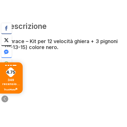
Descrizione
Sunrace – Kit per 12 velocità ghiera + 3 pignoni
(11-13-15) colore nero.
4.75
349
recensioni
di tutti i
tempi