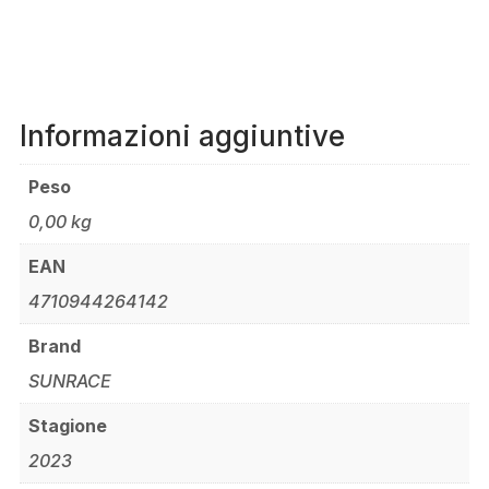
15)
COLORE
NERO.
QUANTITÀ
Informazioni aggiuntive
Peso
0,00 kg
EAN
4710944264142
Brand
SUNRACE
Stagione
2023