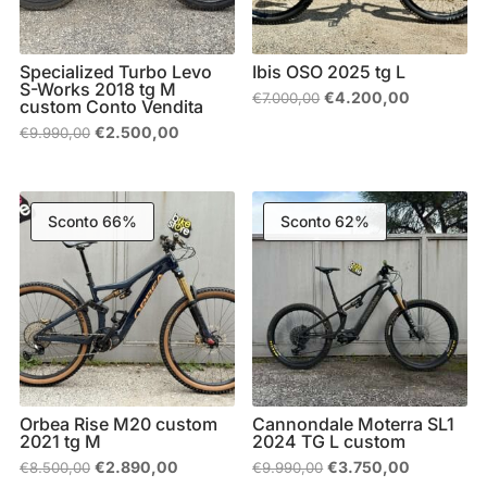
Specialized Turbo Levo
Ibis OSO 2025 tg L
S-Works 2018 tg M
Il
Il
€
4.200,00
€
7.000,00
custom Conto Vendita
prezzo
prezzo
originale
attuale
Il
Il
€
2.500,00
€
9.990,00
era:
è:
prezzo
prezzo
€7.000,00.
€4.200,00
originale
attuale
era:
è:
€9.990,00.
€2.500,00.
Sconto 66%
Sconto 62%
Orbea Rise M20 custom
Cannondale Moterra SL1
2021 tg M
2024 TG L custom
Il
Il
Il
Il
€
2.890,00
€
3.750,00
€
8.500,00
€
9.990,00
prezzo
prezzo
prezzo
prezzo