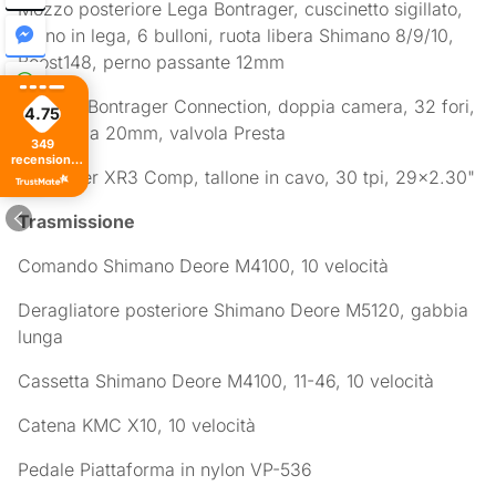
Mozzo posteriore Lega Bontrager, cuscinetto sigillato,
perno in lega, 6 bulloni, ruota libera Shimano 8/9/10,
Boost148, perno passante 12mm
Cerchio Bontrager Connection, doppia camera, 32 fori,
4.75
larghezza 20mm, valvola Presta
349
recensioni
Bontrager XR3 Comp, tallone in cavo, 30 tpi, 29×2.30"
di tutti i
tempi
Trasmissione
Comando Shimano Deore M4100, 10 velocità
Deragliatore posteriore Shimano Deore M5120, gabbia
lunga
Cassetta Shimano Deore M4100, 11-46, 10 velocità
Catena KMC X10, 10 velocità
Pedale Piattaforma in nylon VP-536