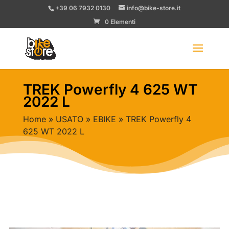
+39 06 7932 0130
info@bike-store.it
0 Elementi
TREK Powerfly 4 625 WT
2022 L
Home
»
USATO
»
EBIKE
» TREK Powerfly 4
625 WT 2022 L