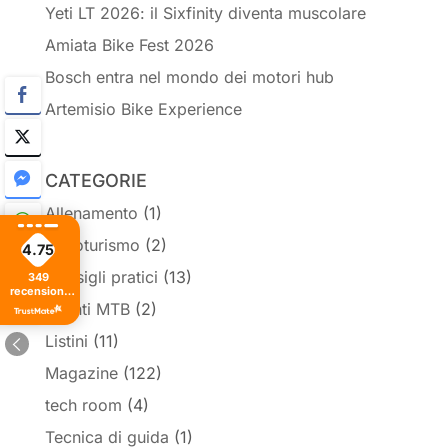
Yeti LT 2026: il Sixfinity diventa muscolare
Amiata Bike Fest 2026
Bosch entra nel mondo dei motori hub
Artemisio Bike Experience
CATEGORIE
Allenamento
(1)
Cicloturismo
(2)
4.75
Consigli pratici
(13)
349
recensioni
di tutti i
Eventi MTB
(2)
tempi
Listini
(11)
Magazine
(122)
tech room
(4)
Tecnica di guida
(1)