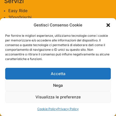
Servizi
Easy Ride
30gg0rischi
Servizi Officina
Gestisci Consenso Cookie
Valutazione usato
Per fornire le migliori esperienze, utilizziamo tecnologie come i cookie
per memorizzare e/o accedere alle informazioni del dispositivo. Il
consenso a queste tecnologie ci permetterà di elaborare dati come il
Azienda
comportamento di navigazione o ID unici su questo sito. Non
acconsentire o ritirare il consenso può influire negativamente su alcune
Contatti
caratteristiche e funzioni.
Privacy policy
Termini e condizioni
Accetta
Nega
Visualizza le preferenze
© 2019 – 2023 Bike-Store Srl | P. IVA IT11932211003
| Made with Divi by Binary Code
Cookie Policy
Privacy Policy