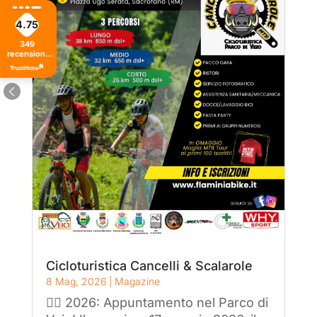
4.75
349
recensioni
di tutti i
tempi
Cicloturistica Cancelli & Scalarole
8 Mag, 2026
|
Magazine
🚴‍♂️ 2026: Appuntamento nel Parco di