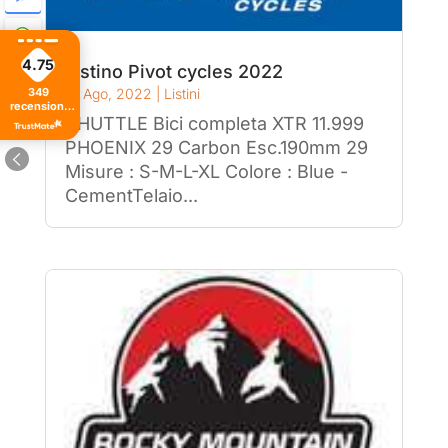
4.75
Listino Pivot cycles 2022
31 Ago, 2022
|
Listini
349
recensioni
SHUTTLE Bici completa XTR 11.999
di tutti i
tempi
PHOENIX 29 Carbon Esc.190mm 29
Misure : S-M-L-XL Colore : Blue -
CementTelaio...