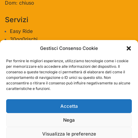
Dom: chiuso
Servizi
Easy Ride
30gg0rischi
Servizi Officina
Gestisci Consenso Cookie
Valutazione usato
Per fornire le migliori esperienze, utilizziamo tecnologie come i cookie
per memorizzare e/o accedere alle informazioni del dispositivo. Il
consenso a queste tecnologie ci permetterà di elaborare dati come il
Azienda
comportamento di navigazione o ID unici su questo sito. Non
acconsentire o ritirare il consenso può influire negativamente su alcune
Contatti
caratteristiche e funzioni.
Privacy policy
Termini e condizioni
Accetta
Nega
Visualizza le preferenze
© 2019 – 2023 Bike-Store Srl | P. IVA IT11932211003