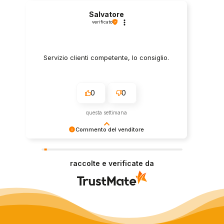
Salvatore
verificato
Servizio clienti competente, lo consiglio.
0
0
questa settimana
Commento del venditore
Grazie per le tue belle parole! Siamo lieti che
l'acquisto sia andato liscio, e che possiamo
raccolte e verificate da
fornire il servizio giusto a clienti così fantastici.
Grazie ancora!