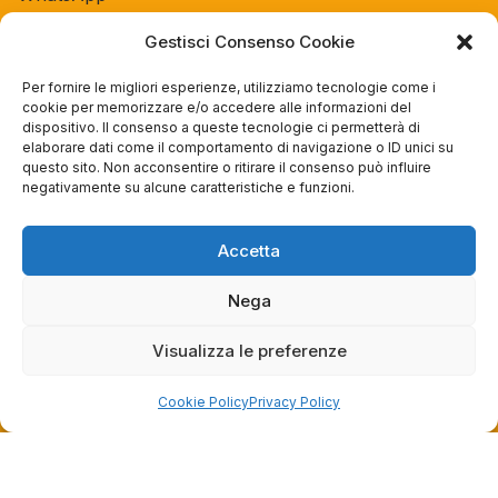
Gestisci Consenso Cookie
Orari negozio
Per fornire le migliori esperienze, utilizziamo tecnologie come i
Lun: 15 – 19
cookie per memorizzare e/o accedere alle informazioni del
Mar – Sab: 10 – 13:30 ⇢ 14:30 – 19:00
dispositivo. Il consenso a queste tecnologie ci permetterà di
elaborare dati come il comportamento di navigazione o ID unici su
Dom: chiuso
questo sito. Non acconsentire o ritirare il consenso può influire
negativamente su alcune caratteristiche e funzioni.
Servizi
Accetta
Easy Ride
30gg0rischi
Nega
Servizi Officina
Valutazione usato
Visualizza le preferenze
Cookie Policy
Privacy Policy
Azienda
Contatti
Privacy policy