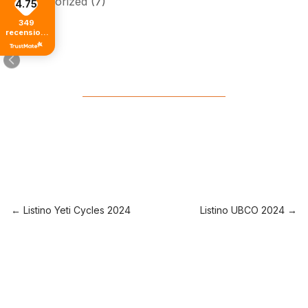
Uncategorized
(7)
4.75
349
recensioni
di tutti i
tempi
←
Listino Yeti Cycles 2024
Listino UBCO 2024
→