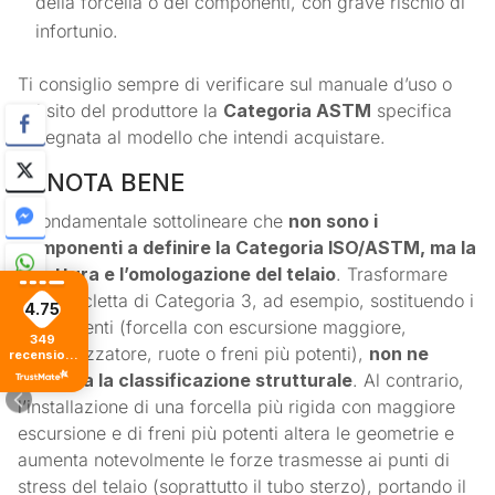
della forcella o dei componenti, con grave rischio di
infortunio.
Ti consiglio sempre di verificare sul manuale d’uso o
sul sito del produttore la
Categoria ASTM
specifica
assegnata al modello che intendi acquistare.
⚠️ NOTA BENE
È fondamentale sottolineare che
non sono i
componenti a definire la Categoria ISO/ASTM, ma la
struttura e l’omologazione del telaio
. Trasformare
una bicicletta di Categoria 3, ad esempio, sostituendo i
4.75
componenti (forcella con escursione maggiore,
349
ammortizzatore, ruote o freni più potenti),
non ne
recensioni
di tutti i
modifica la classificazione strutturale
. Al contrario,
tempi
l’installazione di una forcella più rigida con maggiore
escursione e di freni più potenti altera le geometrie e
aumenta notevolmente le forze trasmesse ai punti di
stress del telaio (soprattutto il tubo sterzo), portando il