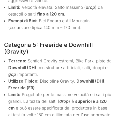
aggressivo e veloce.
Limiti:
Velocità elevata. Salto massimo (
drop
) da
ostacoli o salti
fino a 120 cm
.
Esempi di Bici:
Bici Enduro e All Mountain
(escursione tipica 140 mm – 170 mm).
Categoria 5: Freeride e Downhill
(Gravity)
Terreno:
Sentieri Gravity estremi, Bike Park, piste da
Downhill (DH)
con strutture artificiali, salti, doppi e
gap
importanti.
Utilizzo Tipico:
Discipline Gravity,
Downhill (DH)
,
Freeride (FR)
.
Limiti:
Progettate per le massime velocità e i salti più
grandi. L’altezza dei salti (
drop
) è
superiore a 120
cm
e può essere specificata dal produttore in base
ai test (a volte 150 cm o illimitata per l’uso approvato