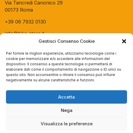
Via Tancredi Canonico 29
00173 Roma
+39 06 7932 0130
info@bike-store.it
Gestisci Consenso Cookie
WhatsApp
Per fornire le migliori esperienze, utilizziamo tecnologie come i
cookie per memorizzare e/o accedere alle informazioni del
Orari negozio
dispositivo. Il consenso a queste tecnologie ci permetterà di
elaborare dati come il comportamento di navigazione o ID unici su
Lun: 15 – 19
questo sito. Non acconsentire o ritirare il consenso può influire
negativamente su alcune caratteristiche e funzioni.
Mar – Sab: 10 – 13:30 ⇢ 14:30 – 19:00
Dom: chiuso
Accetta
Servizi
Nega
Easy Ride
30gg0rischi
Visualizza le preferenze
Servizi Officina