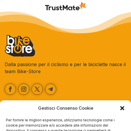
Grazie ancora!
Dalla passione per il ciclismo e per le biciclette nasce il
team Bike-Store
Gestisci Consenso Cookie
Store
Via Tancredi Canonico 29
Per fornire le migliori esperienze, utilizziamo tecnologie come i
cookie per memorizzare e/o accedere alle informazioni del
00173 Roma
dispositivo. Il consenso a queste tecnologie ci permetterà di