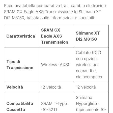
Ecco una tabella comparativa tra il cambio elettronico
SRAM GX Eagle AXS Transmission e lo Shimano XT
Di2 M8150, basata sulle informazioni disponibili:
SRAM GX
Shimano XT
Caratteristica
Eagle AXS
Di2 M8150
Transmission
Cablato (Di2)
con opzioni
Tipo di
Wireless (AXS)
wireless per
Trasmissione
comandi e
ciclocomputer
Velocità
12 velocità
12 velocità
Shimano
Compatibilità
SRAM T-Type
Hyperglide+
Cassetta
(10-52T)
(tipicamente 10-