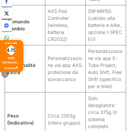
AXS Pod
SW-M8150
Controller
(cablato alla
Comando
(wireless,
batteria e-bike,
Cambio
batteria
opzione I-SPEC
CR2032)
EV)
4.75
Personalizzazio
Personalizzazio
ne via app E-
349
recensioni
Funzionalità
ne via app AXS,
Tube Project,
di tutti i
tempi
Extra
protezione da
Auto Shift, Free
sovraccarico
Shift (specifico
per e-bike)
Solo
deragliatore:
circa 375g (il
Peso
Circa 2003g
sistema
(Indicativo)
(intero gruppo)
completo