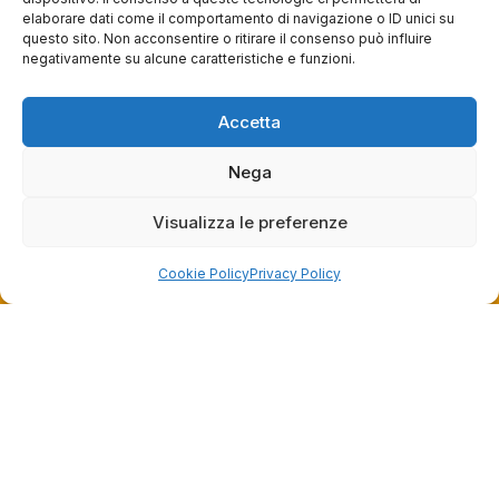
elaborare dati come il comportamento di navigazione o ID unici su
+39 06 7932 0130
questo sito. Non acconsentire o ritirare il consenso può influire
negativamente su alcune caratteristiche e funzioni.
info@bike-store.it
WhatsApp
Accetta
Nega
Orari negozio
Visualizza le preferenze
Lun: 15 – 19
Mar – Sab: 10 – 13:30 ⇢ 14:30 – 19:00
Cookie Policy
Privacy Policy
Dom: chiuso
Servizi
Easy Ride
30gg0rischi
Servizi Officina
Valutazione usato