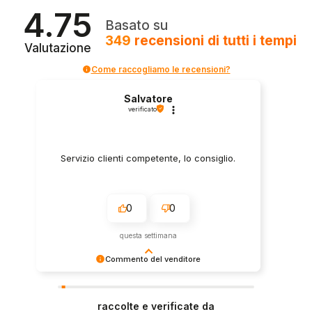
4.75
Basato su
349
recensioni
di tutti i tempi
Valutazione
Come raccogliamo le recensioni?
Salvatore
verificato
Servizio clienti competente, lo consiglio.
0
0
questa settimana
Commento del venditore
Grazie per le tue belle parole! Siamo lieti che
l'acquisto sia andato liscio, e che possiamo
raccolte e verificate da
fornire il servizio giusto a clienti così fantastici.