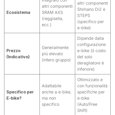
altri componenti
altri componenti
Shimano Di2 e
Ecosistema
SRAM AXS
STEPS
(reggisella,
(specifico per
ecc.)
e-bike)
Dipende dalla
configurazione
Generalmente
Prezzo
e-bike (il costo
più elevato
(Indicativo)
del solo
(intero gruppo)
deragliatore è
inferiore)
Ottimizzato e
Adattabile
con funzionalità
Specifico per
anche a e-bike,
specifiche per
E-bike?
ma non
e-bike
specifico
(Auto/Free
Shift)