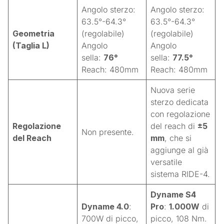
Angolo sterzo:
Angolo sterzo:
63.5°-64.3°
63.5°-64.3°
Geometria
(regolabile)
(regolabile)
(Taglia L)
Angolo
Angolo
sella:
76°
sella:
77.5°
Reach: 480mm
Reach: 480mm
Nuova serie
sterzo dedicata
con regolazione
Regolazione
del reach di
±5
Non presente.
del Reach
mm
, che si
aggiunge al già
versatile
sistema RIDE-4
.
Dyname S4
Dyname 4.0
:
Pro
:
1.000W
di
700W di picco,
picco, 108 Nm.