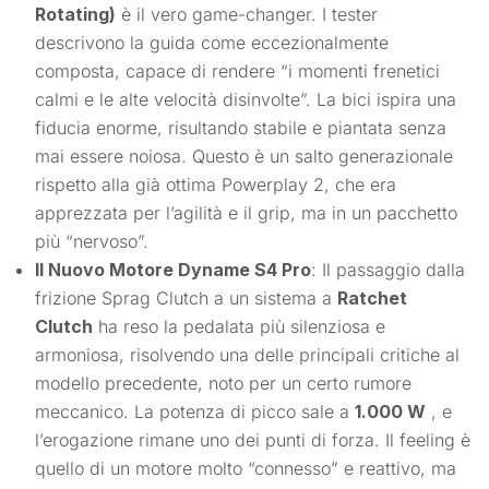
Rotating)
è il vero game-changer. I tester
descrivono la guida come eccezionalmente
composta, capace di rendere “i momenti frenetici
calmi e le alte velocità disinvolte”
. La bici ispira una
fiducia enorme, risultando stabile e piantata senza
mai essere noiosa
. Questo è un salto generazionale
rispetto alla già ottima Powerplay 2, che era
apprezzata per l’agilità e il grip, ma in un pacchetto
più “nervoso”.
Il Nuovo Motore Dyname S4 Pro
: Il passaggio dalla
frizione Sprag Clutch a un sistema a
Ratchet
Clutch
ha reso la pedalata più silenziosa e
armoniosa, risolvendo una delle principali critiche al
modello precedente, noto per un certo rumore
meccanico
. La potenza di picco sale a
1.000 W
, e
l’erogazione rimane uno dei punti di forza. Il feeling è
quello di un motore molto “connesso” e reattivo, ma