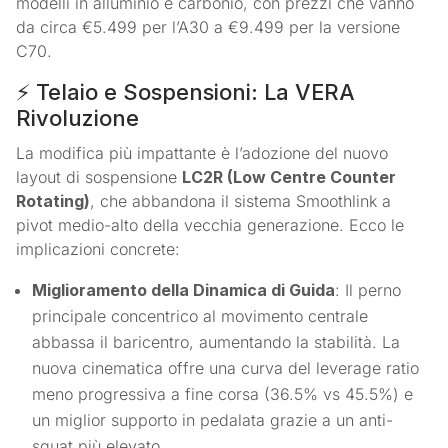
modelli in alluminio e carbonio, con prezzi che vanno
da circa €5.499 per l’A30 a €9.499 per la versione
C70
.
⚡️ Telaio e Sospensioni: La VERA
Rivoluzione
La modifica più impattante è l’adozione del nuovo
layout di sospensione
LC2R (Low Centre Counter
Rotating)
, che abbandona il sistema Smoothlink a
pivot medio-alto della vecchia generazione
. Ecco le
implicazioni concrete:
Miglioramento della Dinamica di Guida
: Il perno
principale concentrico al movimento centrale
abbassa il baricentro
, aumentando la stabilità. La
nuova cinematica offre una curva del leverage ratio
meno progressiva a fine corsa (36.5% vs 45.5%
) e
un miglior supporto in pedalata grazie a un anti-
squat più elevato
.