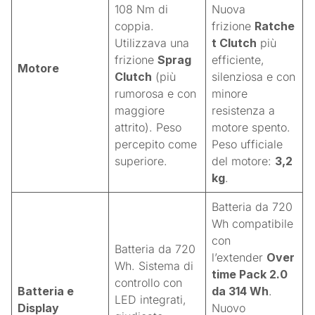
108 Nm di
Nuova
coppia.
frizione
Ratche
Utilizzava una
t Clutch
più
frizione
Sprag
efficiente,
Motore
Clutch
(più
silenziosa e con
rumorosa e con
minore
maggiore
resistenza a
attrito)
. Peso
motore spento
.
percepito come
Peso ufficiale
superiore.
del motore:
3,2
kg
.
Batteria da 720
Wh compatibile
con
Batteria da 720
l’extender
Over
Wh. Sistema di
time Pack 2.0
controllo con
Batteria e
da 314 Wh
.
LED integrati,
Display
Nuovo