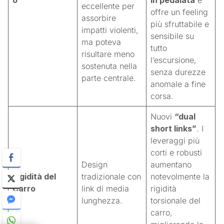
eccellente per
offre un feeling
assorbire
più sfruttabile e
impatti violenti,
sensibile su
ma poteva
tutto
risultare meno
l’escursione,
sostenuta nella
senza durezze
parte centrale.
anomale a fine
corsa
.
Nuovi
“dual
short links”
. I
leveraggi più
corti e robusti
Design
aumentano
Rigidità del
tradizionale con
notevolmente la
Carro
link di media
rigidità
lunghezza.
torsionale del
carro,