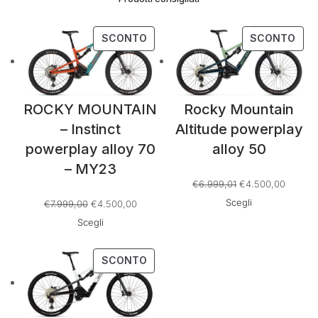
PRODOTTO
PRO
SCONTO
SCONTO
IN
IN
OFFERTA
OFF
ROCKY MOUNTAIN
Rocky Mountain
– Instinct
Altitude powerplay
powerplay alloy 70
alloy 50
– MY23
Il
Il
€
6.999,01
€
4.500,00
prezzo
prezzo
Scegli
Il
Il
€
7.999,00
€
4.500,00
originale
attuale
prezzo
prezzo
Scegli
era:
è:
originale
attuale
€6.999,01.
€4.500
era:
è:
PRODOTTO
SCONTO
€7.999,00.
€4.500,00.
IN
OFFERTA