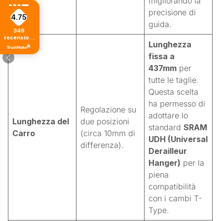
migliorando la
precisione di
4.75
guida
.
349
recensioni
Lunghezza
di tutti i
tempi
fissa a
437mm
per
tutte le taglie.
Questa scelta
ha permesso di
Regolazione su
adottare lo
Lunghezza del
due posizioni
standard
SRAM
Carro
(circa 10mm di
UDH (Universal
differenza).
Derailleur
Hanger)
per la
piena
compatibilità
con i cambi T-
Type
.