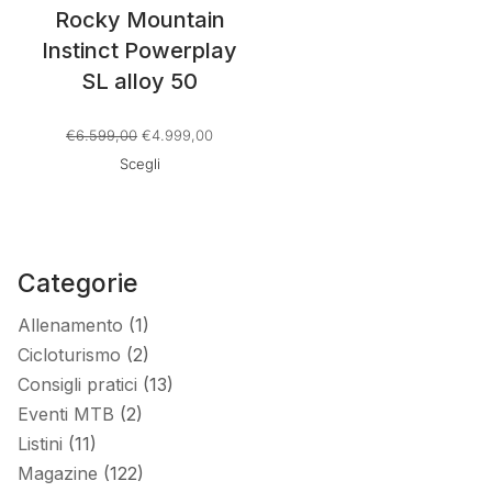
Rocky Mountain
Instinct Powerplay
SL alloy 50
Il
Il
€
6.599,00
€
4.999,00
prezzo
prezzo
Scegli
originale
attuale
era:
è:
€6.599,00.
€4.999,00.
Categorie
Allenamento
(1)
Cicloturismo
(2)
Consigli pratici
(13)
Eventi MTB
(2)
Listini
(11)
Magazine
(122)