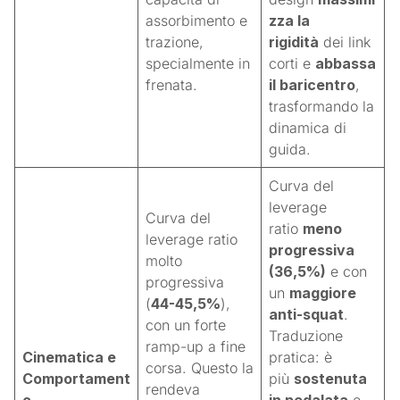
assorbimento e
zza la
trazione,
rigidità
dei link
specialmente in
corti e
abbassa
frenata.
il baricentro
,
trasformando la
dinamica di
guida
.
Curva del
leverage
Curva del
ratio
meno
leverage ratio
progressiva
molto
(36,5%)
e con
progressiva
un
maggiore
(
44-45,5%
),
anti-squat
.
con un forte
Traduzione
ramp-up a fine
Cinematica e
pratica: è
corsa. Questo la
Comportament
più
sostenuta
rendeva
o
in pedalata
e