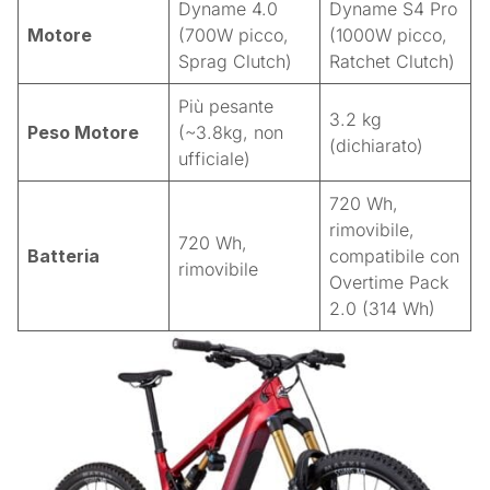
Dyname 4.0
Dyname S4 Pro
Motore
(700W picco,
(1000W picco,
Sprag Clutch)
Ratchet Clutch)
Più pesante
3.2 kg
Peso Motore
(~3.8kg, non
(dichiarato)
ufficiale)
720 Wh,
rimovibile,
720 Wh,
Batteria
compatibile con
rimovibile
Overtime Pack
2.0 (314 Wh)