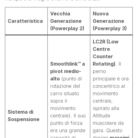
Vecchia
Nuova
Caratteristica
Generazione
Generazione
(Powerplay 2)
(Powerplay 3)
LC2R (Low
Centre
Counter
Smoothlink™ a
Rotating)
. Il
pivot medio-
perno
alto
(punto di
principale è ora
rotazione del
concentrico al
carro situato
movimento
sopra il
centrale,
movimento
ispirato alla
Sistema di
centrale). Il suo
Altitude
Sospensione
punto di forza
muscolare da
era una grande
gara
. Questo
capacità di
design
massimi