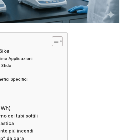
Bike
Prime Applicazioni
 Sfide
efici Specifici
0Wh)
no dei tubi sottili
rastica
nte più incendi
top” da gara