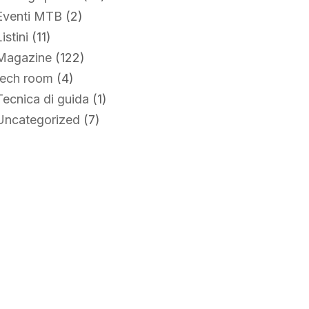
Eventi MTB
(2)
istini
(11)
Magazine
(122)
tech room
(4)
Tecnica di guida
(1)
Uncategorized
(7)