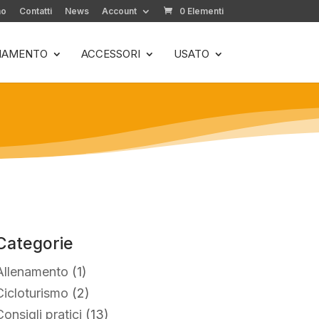
mo
Contatti
News
Account
0 Elementi
LIAMENTO
ACCESSORI
USATO
Categorie
Allenamento
(1)
Cicloturismo
(2)
Consigli pratici
(13)