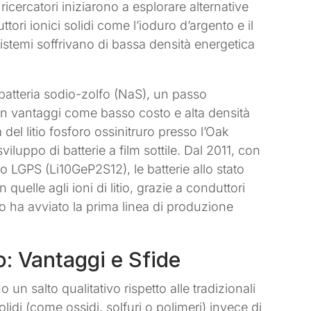
 ricercatori iniziarono a esplorare alternative
duttori ionici solidi come l’ioduro d’argento e il
sistemi soffrivano di bassa densità energetica
 batteria sodio-zolfo (NaS), un passo
con vantaggi come basso costo e alta densità
 del litio fosforo ossinitruro presso l’Oak
iluppo di batterie a film sottile. Dal 2011, con
o LGPS (Li10GeP2S12), le batterie allo stato
uelle agli ioni di litio, grazie a conduttori
Tao ha avviato la prima linea di produzione
o: Vantaggi e Sfide
 un salto qualitativo rispetto alle tradizionali
i solidi (come ossidi, solfuri o polimeri) invece di