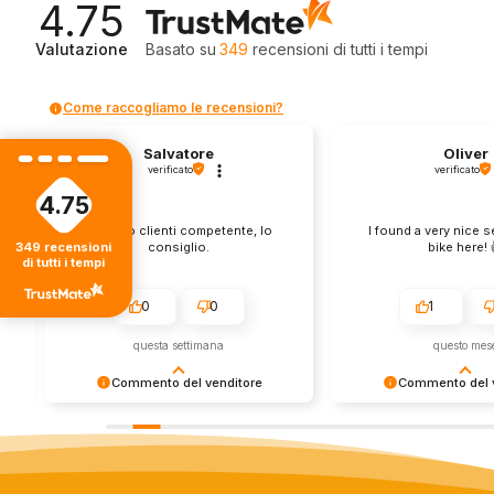
4.75
Valutazione
Basato su
349
recensioni
di tutti i tempi
Come raccogliamo le recensioni?
Salvatore
Oliver
verificato
verificato
4.75
Servizio clienti competente, lo
I found a very nice 
consiglio.
bike here! 
349
recensioni
di tutti i tempi
0
0
1
questa settimana
questo mes
Commento del venditore
Commento del v
Grazie per le tue belle parole! Siamo
Grazie per una recens
lieti che l'acquisto sia andato liscio,
positiva - è un piacere 
e che possiamo fornire il servizio
così! Apprezziamo il t
giusto a clienti così fantastici. Grazie
sforzo che metti nel c