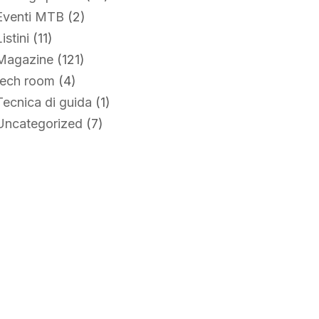
Eventi MTB
(2)
istini
(11)
Magazine
(121)
tech room
(4)
Tecnica di guida
(1)
Uncategorized
(7)