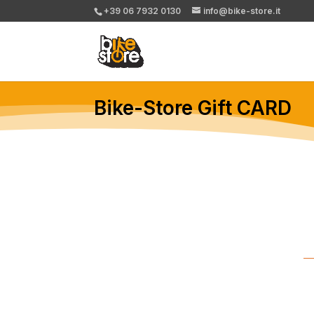
+39 06 7932 0130
info@bike-store.it
Bike-Store Gift CARD