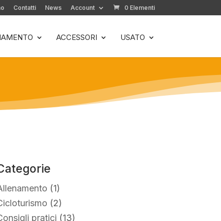
mo
Contatti
News
Account
0 Elementi
LIAMENTO
ACCESSORI
USATO
Categorie
Allenamento
(1)
Cicloturismo
(2)
Consigli pratici
(13)