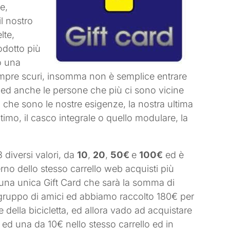
re,
il nostro
lte,
odotto più
o una
empre scuri, insomma non è semplice entrare
tta ed anche le persone che più ci sono vicine
 che sono le nostre esigenze, la nostra ultima
ntimo, il casco integrale o quello modulare, la
 diversi valori, da
10
,
20
,
50€
e
100€
ed è
rno dello stesso carrello web acquisti più
a una unica Gift Card che sarà la somma di
 gruppo di amici ed abbiamo raccolto 180€ per
 della bicicletta, ed allora vado ad acquistare
ed una da 10€ nello stesso carrello ed in