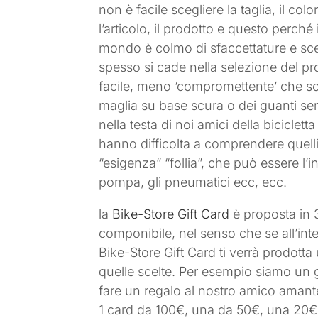
non è facile scegliere la taglia, il colo
l’articolo, il prodotto e questo perché 
mondo è colmo di sfaccettature e sce
spesso si cade nella selezione del pr
facile, meno ‘compromettente’ che s
maglia su base scura o dei guanti s
nella testa di noi amici della bicicle
hanno difficolta a comprendere quelli
“esigenza” “follia”, che può essere l’i
pompa, gli pneumatici ecc, ecc.
la
Bike-Store Gift Card
è proposta in 3
componibile, nel senso che se all’inte
Bike-Store Gift Card ti verrà prodott
quelle scelte. Per esempio siamo un
fare un regalo al nostro amico amante
1 card da 100€, una da 50€, una 20€ 