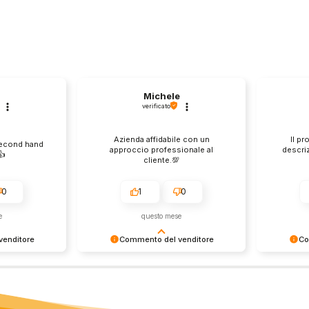
Michele
verificato
Azienda affidabile con un
Il pr
second hand
approccio professionale al
descri
️
cliente.💯
0
1
0
e
questo mese
enditore
Commento del venditore
Co
ione così
Grazie per le tue belle parole!
Siamo cont
servire clienti
Apprezziamo il tempo che dedichi a
recensione
empo e lo
condividere la tua esperienza con
grati per c
ondividere la
noi. Siamo felici di avere clienti
Saluti, pe