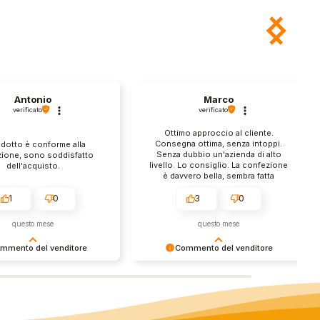
Antonio
Marco
verificato
verificato
Ottimo approccio al cliente.
Consegna ottima, senza intoppi.
odotto è conforme alla
Senza dubbio un'azienda di alto
zione, sono soddisfatto
livello. Lo consiglio. La confezione
dell'acquisto.
è davvero bella, sembra fatta
apposta per me.
1
0
3
0
questo mese
questo mese
mmento del venditore
Commento del venditore
enti della tua bella
Ci rende molto felici vedere la tua
 e della fiducia. Siamo
fantastica recensione! Lavoriamo
lienti fantastici come te.
sodo per soddisfare le esigenze di
rsonale del negozio.
clienti come te, e siamo contenti di