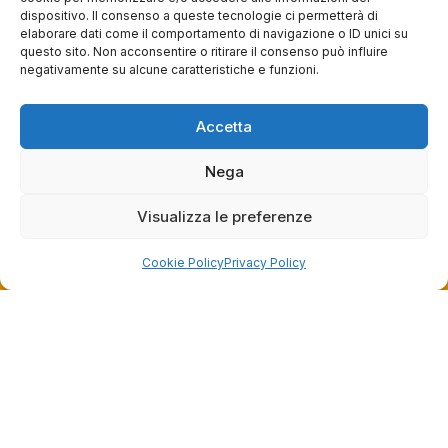
Lun: 15 – 19
dispositivo. Il consenso a queste tecnologie ci permetterà di
Mar – Sab: 10 – 13:30 ⇢ 14:30 – 19:00
elaborare dati come il comportamento di navigazione o ID unici su
Dom: chiuso
questo sito. Non acconsentire o ritirare il consenso può influire
negativamente su alcune caratteristiche e funzioni.
Servizi
Accetta
Easy Ride
Nega
30gg0rischi
Servizi Officina
Visualizza le preferenze
Valutazione usato
Cookie Policy
Privacy Policy
Azienda
Contatti
Privacy policy
Termini e condizioni