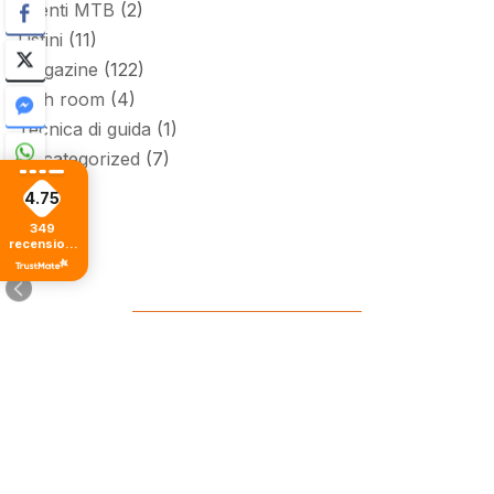
Eventi MTB
(2)
Listini
(11)
Magazine
(122)
tech room
(4)
Tecnica di guida
(1)
Uncategorized
(7)
4.75
349
recensioni
di tutti i
tempi