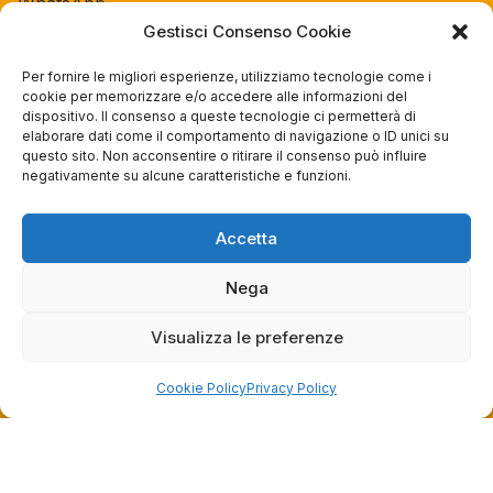
WhatsApp
Gestisci Consenso Cookie
Orari negozio
Per fornire le migliori esperienze, utilizziamo tecnologie come i
cookie per memorizzare e/o accedere alle informazioni del
Lun: 15 – 19
dispositivo. Il consenso a queste tecnologie ci permetterà di
Mar – Sab: 10 – 13:30 ⇢ 14:30 – 19:00
elaborare dati come il comportamento di navigazione o ID unici su
questo sito. Non acconsentire o ritirare il consenso può influire
Dom: chiuso
negativamente su alcune caratteristiche e funzioni.
Servizi
Accetta
Easy Ride
Nega
30gg0rischi
Servizi Officina
Visualizza le preferenze
Valutazione usato
Cookie Policy
Privacy Policy
Azienda
Contatti