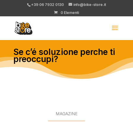
+39 06 7932 0130
info@bike-store.it
0 Elementi
Se c’é soluzione perche ti
preoccupi?
MAGAZINE