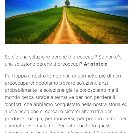
Se c’è una soluzione perché ti preoccupi? Se non c’è
una soluzione perché ti preoccupi?
Aristotele
.
Purtroppo il nostro tempo non ci permette più di non
preoccuparci dobbiamo trovare soluzioni, anzi
probabilmente la soluzione già la conosciamo ma il
mondo cerca strade alternative per non perdere il
‘confort’ che abbiamo conquistato nella nostra storia ed
allora ecco che si cercano sistemi alternativi per
produrre energia, per muoversi, per produrre cibo, per
combattere le malattie. Peccato che tutto questo
comunque ha un costo per la ‘sostenibilità’ del pianeta,