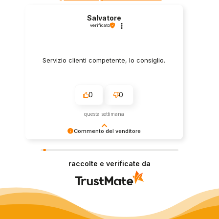
Salvatore
verificato
Servizio clienti competente, lo consiglio.
0
0
questa settimana
Commento del venditore
Grazie per le tue belle parole! Siamo lieti che
l'acquisto sia andato liscio, e che possiamo
raccolte e verificate da
fornire il servizio giusto a clienti così fantastici.
Grazie ancora!