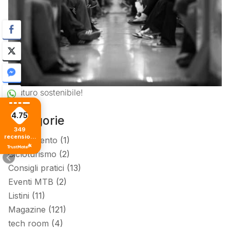
il futuro sostenibile!
4.75
Categorie
349
recensioni
Allenamento
(1)
di tutti i
tempi
Cicloturismo
(2)
Consigli pratici
(13)
Eventi MTB
(2)
Listini
(11)
Magazine
(121)
tech room
(4)