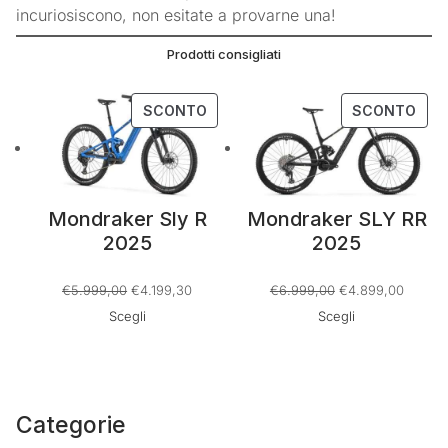
incuriosiscono, non esitate a provarne una!
Prodotti consigliati
PRODOTTO
PRO
SCONTO
SCONTO
IN
IN
OFFERTA
OFF
Mondraker Sly R
Mondraker SLY RR
2025
2025
Il
Il
Il
Il
€
5.999,00
€
4.199,30
€
6.999,00
€
4.899,00
prezzo
prezzo
prezzo
prezzo
Scegli
Scegli
originale
attuale
originale
attuale
era:
è:
era:
è:
€5.999,00.
€4.199,30.
€6.999,00.
€4.899
Categorie