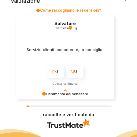
Valutazione
Come raccogliamo le recensioni?
Salvatore
verificato
Servizio clienti competente, lo consiglio.
0
0
questa settimana
Commento del venditore
Grazie per le tue belle parole! Siamo lieti che
l'acquisto sia andato liscio, e che possiamo
raccolte e verificate da
fornire il servizio giusto a clienti così fantastici.
Grazie ancora!