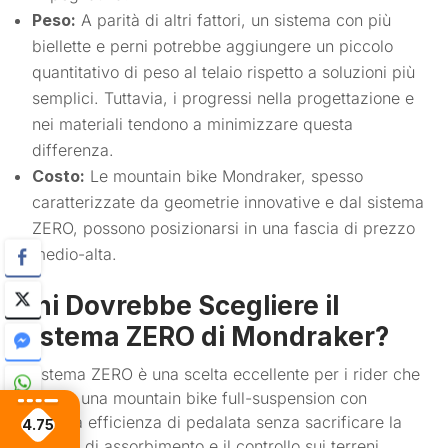
Peso:
A parità di altri fattori, un sistema con più
biellette e perni potrebbe aggiungere un piccolo
quantitativo di peso al telaio rispetto a soluzioni più
semplici. Tuttavia, i progressi nella progettazione e
nei materiali tendono a minimizzare questa
differenza.
Costo:
Le mountain bike Mondraker, spesso
caratterizzate da geometrie innovative e dal sistema
ZERO, possono posizionarsi in una fascia di prezzo
medio-alta.
Chi Dovrebbe Scegliere il
Sistema ZERO di Mondraker?
Il sistema ZERO è una scelta eccellente per i rider che
cercano una mountain bike full-suspension con
un’ottima efficienza di pedalata senza sacrificare la
4.75
capacità di assorbimento e il controllo sui terreni