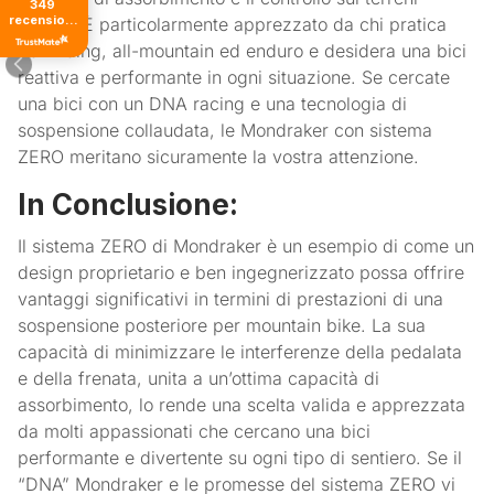
349
recensioni
tecnici. È particolarmente apprezzato da chi pratica
di tutti i
trail riding, all-mountain ed enduro e desidera una bici
tempi
reattiva e performante in ogni situazione. Se cercate
una bici con un DNA racing e una tecnologia di
sospensione collaudata, le Mondraker con sistema
ZERO meritano sicuramente la vostra attenzione.
In Conclusione:
Il sistema ZERO di Mondraker è un esempio di come un
design proprietario e ben ingegnerizzato possa offrire
vantaggi significativi in termini di prestazioni di una
sospensione posteriore per mountain bike. La sua
capacità di minimizzare le interferenze della pedalata
e della frenata, unita a un’ottima capacità di
assorbimento, lo rende una scelta valida e apprezzata
da molti appassionati che cercano una bici
performante e divertente su ogni tipo di sentiero. Se il
“DNA” Mondraker e le promesse del sistema ZERO vi