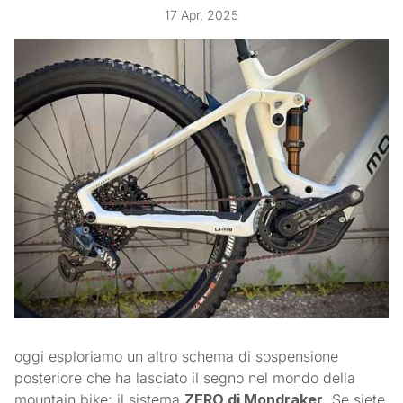
17 Apr, 2025
oggi esploriamo un altro schema di sospensione
posteriore che ha lasciato il segno nel mondo della
mountain bike: il sistema
ZERO di Mondraker
. Se siete