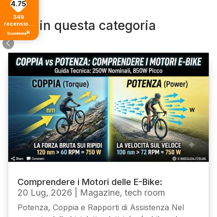
4.75
349
Altro in questa categoria
recensioni
di tutti i
tempi
Comprendere i Motori delle E-Bike:
20 Lug, 2026
|
Magazine
,
tech room
Potenza, Coppia e Rapporti di Assistenza Nel