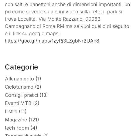
con salti e panettoni anche di dimensioni importanti, un
po come si vede su alcuni video sulla rete. il park si
trova Località, Via Monte Razzano, 00063
Campagnano di Roma RM ma se vuoi quello di seguito
è il link su google maps:
https://goo.gl/maps/1zyRj3LZgbNr2UAn8
Categorie
Allenamento
(1)
Cicloturismo
(2)
Consigli pratici
(13)
Eventi MTB
(2)
Listini
(11)
Magazine
(121)
tech room
(4)
Tecnica di guida
(1)