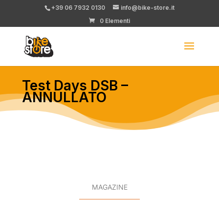
+39 06 7932 0130
info@bike-store.it
0 Elementi
Test Days DSB –
ANNULLATO
MAGAZINE