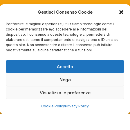
Orari negozio
Gestisci Consenso Cookie
Lun: 15 – 19
Mar – Sab: 10 – 13:30 ⇢ 14:30 – 19:00
Per fornire le migliori esperienze, utilizziamo tecnologie come i
cookie per memorizzare e/o accedere alle informazioni del
Dom: chiuso
dispositivo. Il consenso a queste tecnologie ci permetterà di
elaborare dati come il comportamento di navigazione o ID unici su
questo sito. Non acconsentire o ritirare il consenso può influire
Servizi
negativamente su alcune caratteristiche e funzioni.
Easy Ride
30gg0rischi
Accetta
Servizi Officina
Nega
Valutazione usato
Visualizza le preferenze
Azienda
Cookie Policy
Privacy Policy
Contatti
Privacy policy
Termini e condizioni