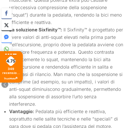
muscolare. Questa potenza extra può causare
un’eccessiva compressione della sospensione
(“squat”) durante la pedalata, rendendo la bici meno
efficiente e reattiva.
La soluzione Sixfinity™:
Il Sixfinity™ è progettato per
avere valori di anti-squat elevati nella prima parte
dell’escursione, proprio dove la pedalata avviene con
maggiore frequenza e potenza. Questo contrasta
efficacemente lo squat, mantenendo la bici alta
4.75
sull’escursione e rendendola efficiente in salita e
349
recensioni
nelle fasi di rilancio. Man mano che la sospensione si
di tutti i
comprime (ad esempio, su un impatto), i valori di
tempi
anti-squat diminuiscono gradualmente, permettendo
alla sospensione di assorbire l’urto senza
interferenze.
Vantaggio:
Pedalata più efficiente e reattiva,
soprattutto nelle salite tecniche e nelle “speciali” di
gara dove si pedala con l’assistenza del motore.