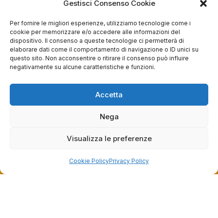
Gestisci Consenso Cookie
Store
Per fornire le migliori esperienze, utilizziamo tecnologie come i
Via Tancredi Canonico 29
cookie per memorizzare e/o accedere alle informazioni del
00173 Roma
dispositivo. Il consenso a queste tecnologie ci permetterà di
elaborare dati come il comportamento di navigazione o ID unici su
+39 06 7932 0130
questo sito. Non acconsentire o ritirare il consenso può influire
negativamente su alcune caratteristiche e funzioni.
info@bike-store.it
Accetta
WhatsApp
Nega
Orari negozio
Visualizza le preferenze
Lun: 15 – 19
Mar – Sab: 10 – 13:30 ⇢ 14:30 – 19:00
Cookie Policy
Privacy Policy
Dom: chiuso
Servizi
Easy Ride