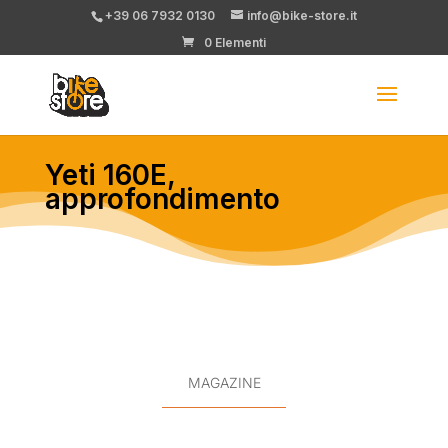
+39 06 7932 0130
info@bike-store.it
0 Elementi
Yeti 160E,
approfondimento
MAGAZINE