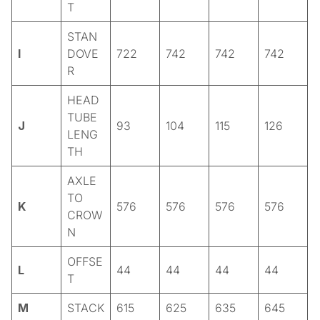
T
STAN
I
DOVE
722
742
742
742
R
HEAD
TUBE
J
93
104
115
126
LENG
TH
AXLE
TO
K
576
576
576
576
CROW
N
OFFSE
L
44
44
44
44
T
M
STACK
615
625
635
645