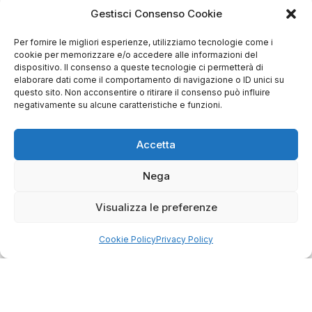
+39 06 7932 0130
Gestisci Consenso Cookie
info@bike-store.it
Per fornire le migliori esperienze, utilizziamo tecnologie come i
cookie per memorizzare e/o accedere alle informazioni del
WhatsApp
dispositivo. Il consenso a queste tecnologie ci permetterà di
elaborare dati come il comportamento di navigazione o ID unici su
questo sito. Non acconsentire o ritirare il consenso può influire
Orari negozio
negativamente su alcune caratteristiche e funzioni.
Lun: 15 – 19
Accetta
Mar – Sab: 10 – 13:30 ⇢ 14:30 – 19:00
Dom: chiuso
Nega
Servizi
Visualizza le preferenze
Easy Ride
Cookie Policy
Privacy Policy
30gg0rischi
Servizi Officina
Valutazione usato