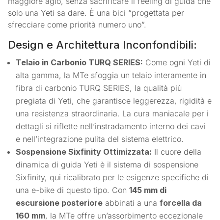
maggiore agio, senza sacrificare il feeling di guida che
solo una Yeti sa dare. È una bici “progettata per
sfrecciare come priorità numero uno”.
Design e Architettura Inconfondibili:
Telaio in Carbonio TURQ SERIES:
Come ogni Yeti di
alta gamma, la MTe sfoggia un telaio interamente in
fibra di carbonio TURQ SERIES, la qualità più
pregiata di Yeti, che garantisce leggerezza, rigidità e
una resistenza straordinaria. La cura maniacale per i
dettagli si riflette nell’instradamento interno dei cavi
e nell’integrazione pulita del sistema elettrico.
Sospensione Sixfinity Ottimizzata:
Il cuore della
dinamica di guida Yeti è il sistema di sospensione
Sixfinity, qui ricalibrato per le esigenze specifiche di
una e-bike di questo tipo. Con
145 mm di
escursione posteriore
abbinati a una
forcella da
160 mm
, la MTe offre un’assorbimento eccezionale