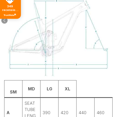
349
recensioni
di tutti i
tempi
MD
LG
XL
SM
SEAT
TUBE
A
390
420
440
460
LENG