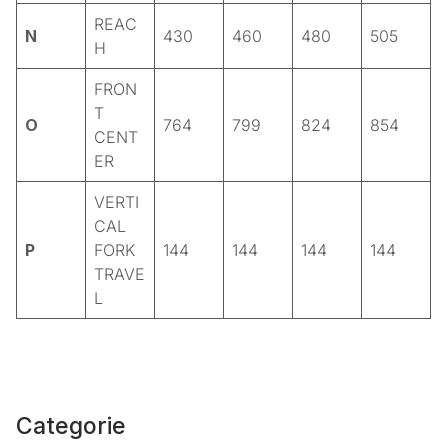
REAC
N
430
460
480
505
H
FRON
T
O
764
799
824
854
CENT
ER
VERTI
CAL
P
FORK
144
144
144
144
TRAVE
L
Categorie