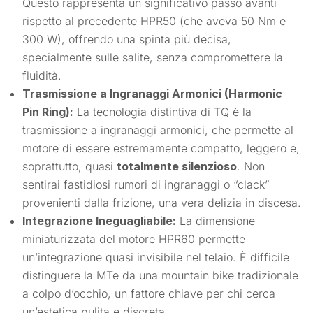
Questo rappresenta un significativo passo avanti
rispetto al precedente HPR50 (che aveva 50 Nm e
300 W), offrendo una spinta più decisa,
specialmente sulle salite, senza compromettere la
fluidità.
Trasmissione a Ingranaggi Armonici (Harmonic
Pin Ring):
La tecnologia distintiva di TQ è la
trasmissione a ingranaggi armonici, che permette al
motore di essere estremamente compatto, leggero e,
soprattutto, quasi
totalmente silenzioso
. Non
sentirai fastidiosi rumori di ingranaggi o “clack”
provenienti dalla frizione, una vera delizia in discesa.
Integrazione Ineguagliabile:
La dimensione
miniaturizzata del motore HPR60 permette
un’integrazione quasi invisibile nel telaio. È difficile
distinguere la MTe da una mountain bike tradizionale
a colpo d’occhio, un fattore chiave per chi cerca
un’estetica pulita e discreta.