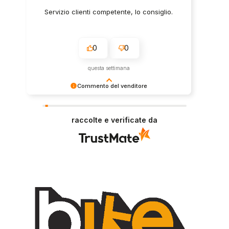
Servizio clienti competente, lo consiglio.
0
0
questa settimana
Commento del venditore
Grazie per le tue belle parole! Siamo lieti che
l'acquisto sia andato liscio, e che possiamo
raccolte e verificate da
fornire il servizio giusto a clienti così fantastici.
Grazie ancora!