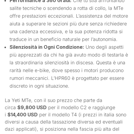
Performance a 360 Gradi:
Che tu stia affrontando
salite tecniche o scendendo a rotta di collo, la MTe
offre prestazioni eccezionali. L’assistenza del motore
aiuta a superare le sezioni più dure senza richiedere
una cadenza eccessiva, e la sua potenza ridotta si
traduce in un beneficio naturale per l’autonomia.
Silenziosità in Ogni Condizione:
Uno degli aspetti
più apprezzati da chi ha già avuto modo di testarla è
la straordinaria silenziosità in discesa. Questa è una
rarità nelle e-bike, dove spesso i motori producono
rumori meccanici. L’HPR60 è progettato per essere
discreto in ogni situazione.
La Yeti MTe, con il suo prezzo che parte da
circa
$9,800 USD
per il modello C2 e raggiunge
i
$14,400 USD
per il modello T4 (i prezzi in italia sono
diversi a causa della tassazione diversa ed eventuali
dazi applicati), si posiziona nella fascia più alta del