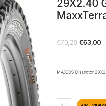
29X2.40 
MaxxTerr
Il
€
63,00
Il
€
70,20
prezzo
p
originale
a
era:
è
€70,20.
€
MAXXIS Dissector 29X2
MAXXIS
Aggiungi al ca
DISSECTOR