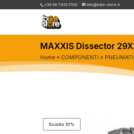
+39 06 7932 0130
info@bike-store.it
MAXXIS Dissector 29X
Home
»
COMPONENTI
»
PNEUMATI
Sconto 10%