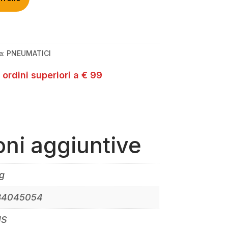
a:
PNEUMATICI
 ordini superiori a € 99
oni aggiuntive
g
84045054
IS