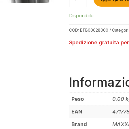
29X2.40
G2
Disponibile
3C
MAXXTERRA
COD:
ETB00628000
Categori
EXO+
TR
Spedizione gratuita per
QUANTITÀ
Informazi
Peso
0,00 k
EAN
47177
Brand
MAXX