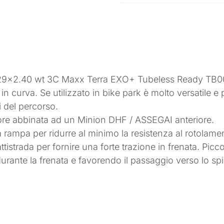
29×2.40 wt 3C Maxx Terra EXO+ Tubeless Ready TB002
n curva. Se utilizzato in bike park è molto versatile e 
 del percorso.
ore abbinata ad un Minion DHF / ASSEGAI anteriore.
a a rampa per ridurre al minimo la resistenza al rotolame
battistrada per fornire una forte trazione in frenata. Pic
durante la frenata e favorendo il passaggio verso lo spig