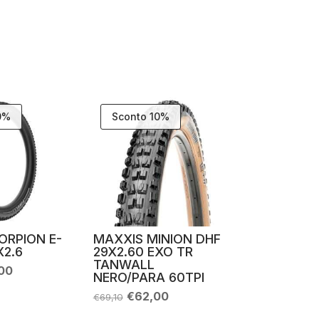
0%
Sconto 10%
CORPION E-
MAXXIS MINION DHF
X2.6
29X2.60 EXO TR
TANWALL
Il
00
NERO/PARA 60TPI
zo
prezzo
nale
attuale
Il
Il
€
62,00
€
69,10
è:
prezzo
prezzo
90.
€63,00.
originale
attuale