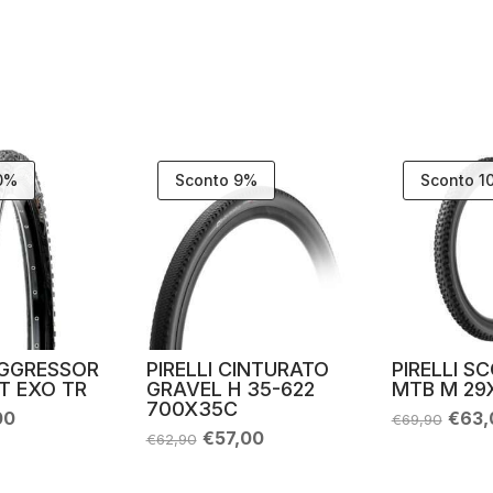
10%
Sconto 9%
Sconto 1
GGRESSOR
PIRELLI CINTURATO
PIRELLI S
T EXO TR
GRAVEL H 35-622
MTB M 29
700X35C
Il
Il
00
€
63,
€
69,90
zo
prezzo
prez
Il
Il
€
57,00
€
62,90
nale
attuale
origi
prezzo
prezzo
è:
era:
originale
attuale
90.
€51,00.
€69,
era:
è: