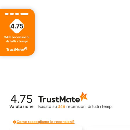
€66,90.
€60,00.
4.75
349
recensioni
di tutti i tempi
4.75
Valutazione
Basato su
349
recensioni
di tutti i tempi
Come raccogliamo le recensioni?