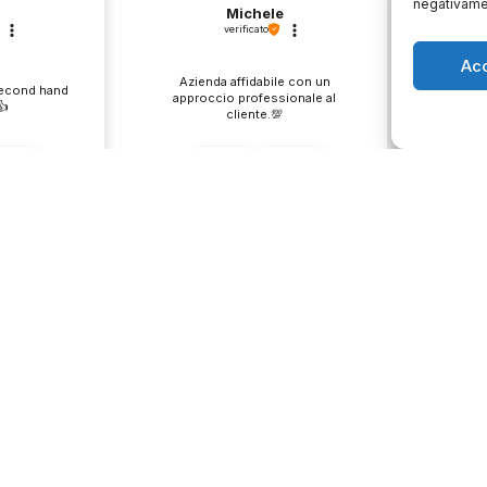
negativamen
Michele
verificato
Ac
Azienda affidabile con un
Il pr
second hand
approccio professionale al
descri
️
cliente.💯
0
1
0
e
questo mese
enditore
Commento del venditore
Co
ione così
Grazie per le tue belle parole!
Siamo cont
servire clienti
Apprezziamo il tempo che dedichi a
recensione
empo e lo
condividere la tua esperienza con
grati per c
ondividere la
noi. Siamo felici di avere clienti
Saluti, pe
i. Ci vediamo
come te. Saluti, personale del
negozio.
Orari negozio
Servizi
Easy Ri
edi
Lun: 15 – 19
30gg0ri
 29
Mar – Sab: 10 –