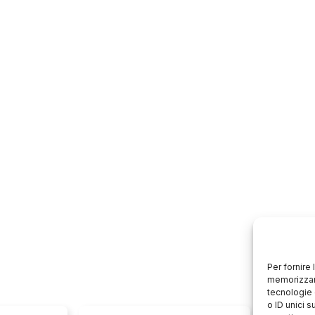
€62,90.
€57,00.
Per fornire
memorizzare
tecnologie 
o ID unici s