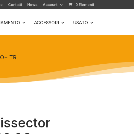
mo
Contatti
News
Account
0 Elementi
LIAMENTO
ACCESSORI
USATO
XO+ TR
issector