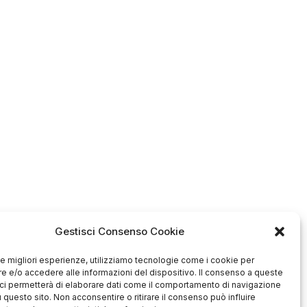
era:
è:
€69,10.
€62,00.
Gestisci Consenso Cookie
 le migliori esperienze, utilizziamo tecnologie come i cookie per
 e/o accedere alle informazioni del dispositivo. Il consenso a queste
ci permetterà di elaborare dati come il comportamento di navigazione
u questo sito. Non acconsentire o ritirare il consenso può influire