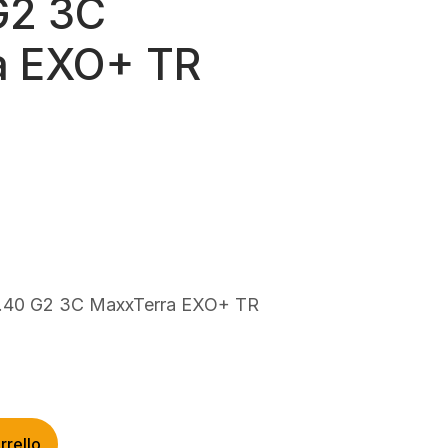
G2 3C
a EXO+ TR
rezzo
ttuale
:
63,00.
.40 G2 3C MaxxTerra EXO+ TR
rrello