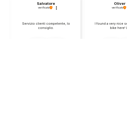
Salvatore
Oliver
verificato
verificato
Servizio clienti competente, lo
I found a very nice 
consiglio.
bike here! 
0
0
1
questa settimana
questo mes
Commento del venditore
Commento del v
Grazie per le tue belle parole! Siamo
Grazie per una recens
lieti che l'acquisto sia andato liscio,
positiva - è un piacere 
e che possiamo fornire il servizio
così! Apprezziamo il t
giusto a clienti così fantastici. Grazie
sforzo che metti nel c
ancora!
tua esperienza con no
in giro!
Store
Via Tancr
Dalla passione per il
Canonico
ciclismo e per le