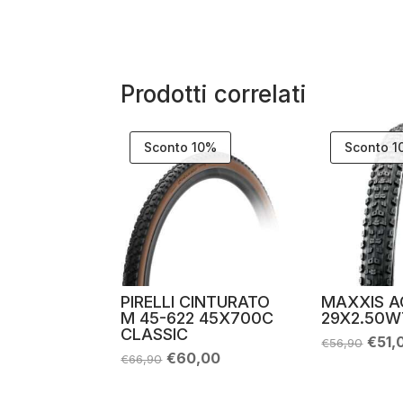
Prodotti correlati
Sconto 10%
Sconto 
PIRELLI CINTURATO
MAXXIS A
M 45-622 45X700C
29X2.50W
CLASSIC
Il
€
51,
€
56,90
prez
Il
Il
€
60,00
€
66,90
origi
prezzo
prezzo
era:
originale
attuale
€56,
era:
è: