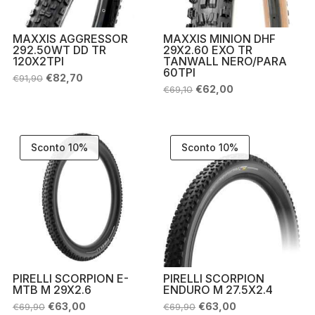
MAXXIS AGGRESSOR
MAXXIS MINION DHF
292.50WT DD TR
29X2.60 EXO TR
120X2TPI
TANWALL NERO/PARA
60TPI
Il
Il
€
82,70
€
91,90
prezzo
prezzo
Il
Il
€
62,00
€
69,10
originale
attuale
prezzo
prezzo
era:
è:
originale
attuale
€91,90.
€82,70.
era:
è:
€69,10.
€62,00.
Sconto 10%
Sconto 10%
PIRELLI SCORPION E-
PIRELLI SCORPION
MTB M 29X2.6
ENDURO M 27.5X2.4
Il
Il
Il
Il
€
63,00
€
63,00
€
69,90
€
69,90