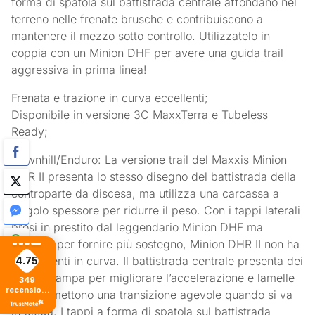
forma di spatola sul battistrada centrale affondano nel
terreno nelle frenate brusche e contribuiscono a
mantenere il mezzo sotto controllo. Utilizzatelo in
coppia con un Minion DHF per avere una guida trail
aggressiva in prima linea!
Frenata e trazione in curva eccellenti;
Disponibile in versione 3C MaxxTerra e Tubeless
Ready;
Downhill/Enduro: La versione trail del Maxxis Minion
DHR II presenta lo stesso disegno del battistrada della
controparte da discesa, ma utilizza una carcassa a
singolo spessore per ridurre il peso. Con i tappi laterali
presi in prestito dal leggendario Minion DHF ma
allargati per fornire più sostegno, Minion DHR II non ha
concorrenti in curva. Il battistrada centrale presenta dei
4.75
tappi a rampa per migliorare l’accelerazione e lamelle
349
recensioni
che permettono una transizione agevole quando si va
di tutti i
in piega. I tappi a forma di spatola sul battistrada
tempi