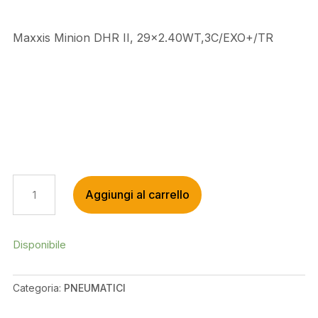
Maxxis Minion DHR II, 29×2.40WT,3C/EXO+/TR
MAXXIS
Aggiungi al carrello
MINION
DHR
II,
29X2.40WT,3C/EXO+/TR
Disponibile
QUANTITÀ
Categoria:
PNEUMATICI