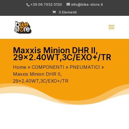
+39 06 7932 0130
info@bike-store.it
0 Elementi
Maxxis Minion DHR II,
29×2.40WT,3C/EXO+/TR
Home
»
COMPONENTI
»
PNEUMATICI
»
Maxxis Minion DHR II,
29×2.40WT,3C/EXO+/TR