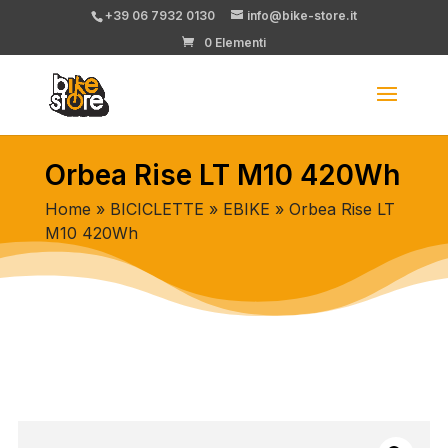
+39 06 7932 0130
info@bike-store.it
0 Elementi
Orbea Rise LT M10 420Wh
Home
»
BICICLETTE
»
EBIKE
» Orbea Rise LT
M10 420Wh