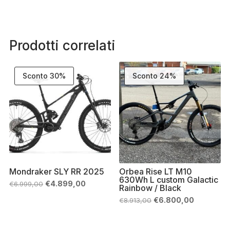
Prodotti correlati
Sconto 30%
Sconto 24%
Mondraker SLY RR 2025
Orbea Rise LT M10
630Wh L custom Galactic
Il
Il
€
4.899,00
€
6.999,00
Rainbow / Black
prezzo
prezzo
originale
attuale
Il
Il
€
6.800,00
€
8.913,00
era:
è:
prezzo
prezzo
€6.999,00.
€4.899,00.
originale
attuale
era:
è: