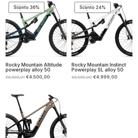
€8.913,00.
€6.800,00
Sconto 36%
Sconto 24%
Rocky Mountain Altitude
Rocky Mountain Instinct
powerplay alloy 50
Powerplay SL alloy 50
Il
Il
Il
Il
€
4.500,00
€
4.999,00
€
6.999,01
€
6.599,00
prezzo
prezzo
prezzo
prezzo
originale
attuale
originale
attuale
era:
è:
era:
è:
€6.999,01.
€4.500,00.
€6.599,00.
€4.999,00