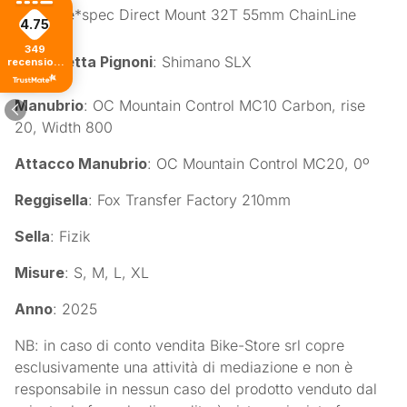
Core e*spec Direct Mount 32T 55mm ChainLine
4.75
349
Cassetta Pignoni
: Shimano SLX
recensioni
di tutti i
tempi
Manubrio
: OC Mountain Control MC10 Carbon, rise
20, Width 800
Attacco Manubrio
: OC Mountain Control MC20, 0º
Reggisella
: Fox Transfer Factory 210mm
Sella
: Fizik
Misure
: S, M, L, XL
Anno
: 2025
NB: in caso di conto vendita Bike-Store srl copre
esclusivamente una attività di mediazione e non è
responsabile in nessun caso del prodotto venduto dal