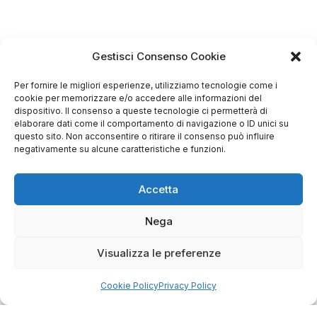
Gestisci Consenso Cookie
Per fornire le migliori esperienze, utilizziamo tecnologie come i
cookie per memorizzare e/o accedere alle informazioni del
dispositivo. Il consenso a queste tecnologie ci permetterà di
elaborare dati come il comportamento di navigazione o ID unici su
questo sito. Non acconsentire o ritirare il consenso può influire
negativamente su alcune caratteristiche e funzioni.
Accetta
4.75
Nega
Basato su
349
recensioni
di tutti i tempi
Valutazione
Visualizza le preferenze
Come raccogliamo le recensioni?
Cookie Policy
Privacy Policy
Salvatore
verificato