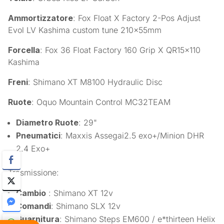
Ammortizzatore
: Fox Float X Factory 2-Pos Adjust
Evol LV Kashima custom tune 210x55mm
Forcella
: Fox 36 Float Factory 160 Grip X QR15x110
Kashima
Freni
: Shimano XT M8100 Hydraulic Disc
Ruote
: Oquo Mountain Control MC32TEAM
Diametro Ruote
: 29"
Pneumatici
: Maxxis Assegai2.5 exo+/Minion DHR
2.4 Exo+
Trasmissione:
Cambio
: Shimano XT 12v
Comandi
: Shimano SLX 12v
Guarnitura
: Shimano Steps EM600 /
e*thirteen Helix