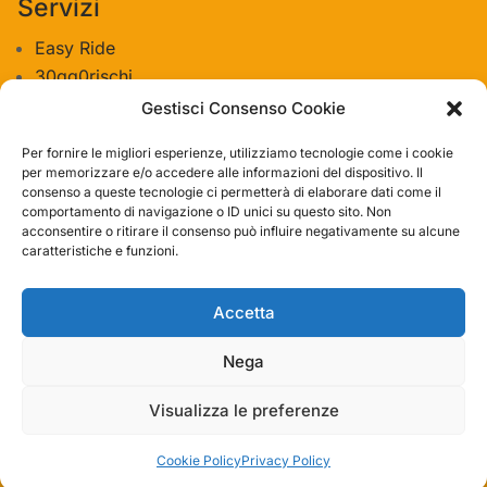
Servizi
Easy Ride
30gg0rischi
Servizi Officina
Gestisci Consenso Cookie
Valutazione usato
Per fornire le migliori esperienze, utilizziamo tecnologie come i cookie
per memorizzare e/o accedere alle informazioni del dispositivo. Il
consenso a queste tecnologie ci permetterà di elaborare dati come il
Azienda
comportamento di navigazione o ID unici su questo sito. Non
acconsentire o ritirare il consenso può influire negativamente su alcune
Contatti
caratteristiche e funzioni.
Privacy policy
Termini e condizioni
Accetta
Nega
Visualizza le preferenze
© 2019 – 2023 Bike-Store Srl | P. IVA IT11932211003
| Made with Divi by Binary Code
Cookie Policy
Privacy Policy