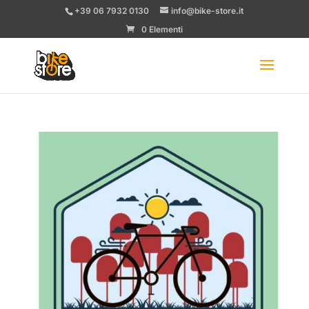
+39 06 7932 0130
info@bike-store.it
0 Elementi