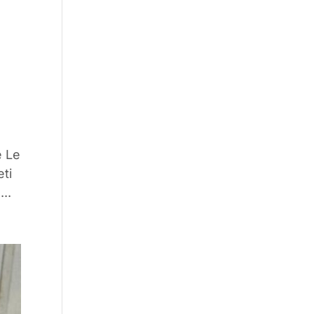
e Le
ti
...