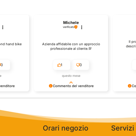
Michele
Antonio
verificato
verificato
Il prodotto è conforme alla
Azienda affidabile con un approccio
descrizione, sono soddisfatto
professionale al cliente.💯
dell'acquisto.
1
0
1
0
questo mese
questo mese
Commento del venditore
Commento del venditore
razie per le tue belle parole!
Siamo contenti della tua bella
pprezziamo il tempo che dedichi a
recensione e della fiducia. Siamo g
ondividere la tua esperienza con noi.
per clienti fantastici come te. Salut
iamo felici di avere clienti come te.
personale del negozio.
aluti, personale del negozio.
Orari negozio
Servizi