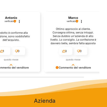
Marco
ALBER
verificato
verificato
Ottimo approccio al cliente.
Eccellente prote
Consegna ottima, senza intoppi.
spedizione. Con
Senza dubbio un'azienda di alto
efficiente, ottimo
livello. Lo consiglio. La confezione è
spedizione è stata 
davvero bella, sembra fatta apposta
sono soddisfatto.
per me.
tutte le informazion
siano corr
3
0
1
questo mese
questo m
Commento del venditore
Commento del
Ci rende molto felici vedere la tua
Siamo molto grati per 
rati
fantastica recensione! Lavoriamo
recensione! Significa 
i,
sodo per soddisfare le esigenze di
grazie a essa sappia
clienti come te, e siamo contenti di
sulla strada giusta :) 
esserci riusciti. Speriamo che tornerai
del negozio.
da noi :) Saluti
Azienda