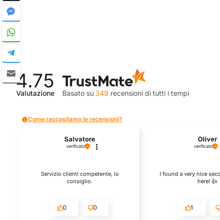
4.75
Valutazione
Basato su
349
recensioni
di tutti i tempi
Come raccogliamo le recensioni?
Salvatore
Oliver
verificato
verificato
Servizio clienti competente, lo
I found a very nice se
consiglio.
here! 👍️
0
0
1