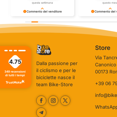
questa settimana
questo mes
Commento del venditore
Commento del v
Grazie per le tue belle parole! Siamo
Grazie per una recensi
ti
lieti che l'acquisto sia andato liscio, e
positiva - è un piacere s
che possiamo fornire il servizio giusto
così! Apprezziamo il te
a clienti così fantastici. Grazie ancora!
che metti nel condivider
esperienza con noi. Ci 
giro!
Store
Via Tancr
4.75
Dalla passione per
Canonico
il ciclismo e per le
00173 Ro
349
recensioni
di tutti i tempi
biciclette nasce il
+39 06 7
team Bike-Store
info@bike
WhatsAp