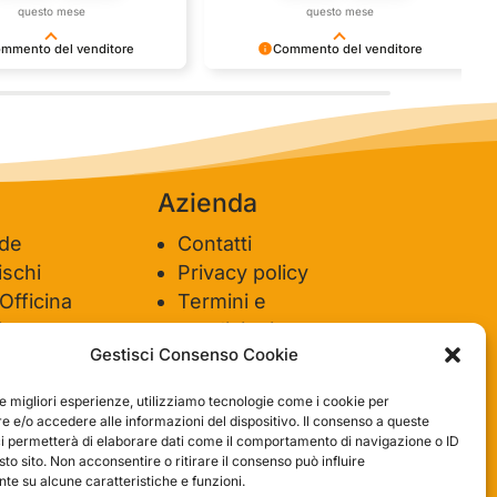
questo mese
questo mese
mmento del venditore
Commento del venditore
nti della tua bella
Ci rende molto felici vedere la tua
e della fiducia. Siamo grati
fantastica recensione! Lavoriamo
 fantastici come te. Saluti,
sodo per soddisfare le esigenze di
del negozio.
clienti come te, e siamo contenti di
esserci riusciti. Speriamo che tornerai
da noi :) Saluti
Azienda
ide
Contatti
schi
Privacy policy
 Officina
Termini e
ione
condizioni
Gestisci Consenso Cookie
le migliori esperienze, utilizziamo tecnologie come i cookie per
 e/o accedere alle informazioni del dispositivo. Il consenso a queste
ci permetterà di elaborare dati come il comportamento di navigazione o ID
sto sito. Non acconsentire o ritirare il consenso può influire
e su alcune caratteristiche e funzioni.