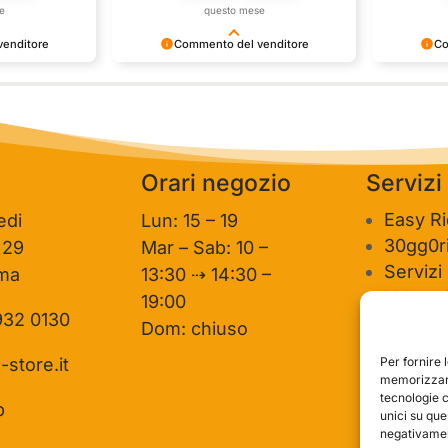
e
questo mese
enditore
Commento del venditore
Co
one così
Grazie per le tue belle parole!
Siamo conte
ervire clienti
Apprezziamo il tempo che dedichi a
recensione 
mpo e lo sforzo
condividere la tua esperienza con noi.
per clienti
e la tua
Siamo felici di avere clienti come te.
personale 
vediamo in
Saluti, personale del negozio.
Orari negozio
Servizi
Easy R
edi
Lun: 15 – 19
30gg0ri
 29
Mar – Sab: 10 –
Servizi
ma
13:30 ⇢ 14:30 –
Valutaz
19:00
932 0130
usato
Dom: chiuso
Per fornire 
-store.it
memorizzare
tecnologie 
p
unici su que
negativament