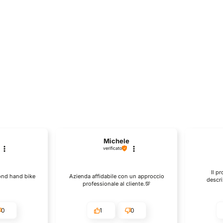
Michele
verificato
Il p
cond hand bike
Azienda affidabile con un approccio
descri
professionale al cliente.💯
0
1
0