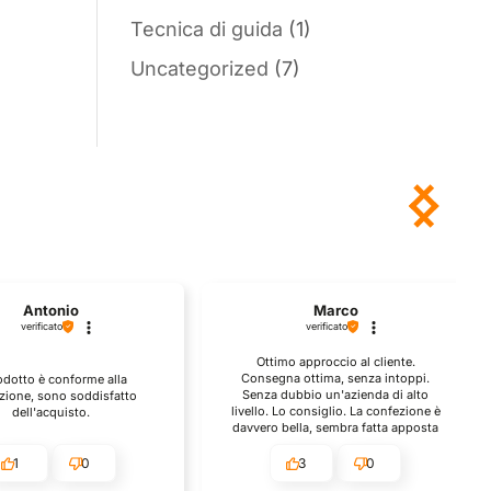
Tecnica di guida
(1)
Uncategorized
(7)
Antonio
Marco
verificato
verificato
Ottimo approccio al cliente.
Consegna ottima, senza intoppi.
rodotto è conforme alla
Senza dubbio un'azienda di alto
zione, sono soddisfatto
livello. Lo consiglio. La confezione è
dell'acquisto.
davvero bella, sembra fatta apposta
per me.
1
0
3
0