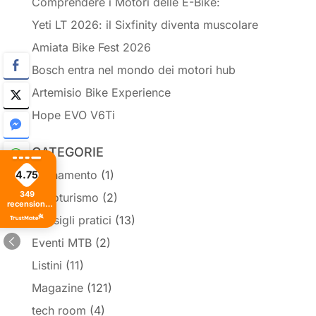
Comprendere i Motori delle E-Bike:
Yeti LT 2026: il Sixfinity diventa muscolare
Amiata Bike Fest 2026
Bosch entra nel mondo dei motori hub
Artemisio Bike Experience
Hope EVO V6Ti
CATEGORIE
Allenamento
(1)
4.75
349
Cicloturismo
(2)
recensioni
di tutti i
Consigli pratici
(13)
tempi
Eventi MTB
(2)
Listini
(11)
Magazine
(121)
tech room
(4)