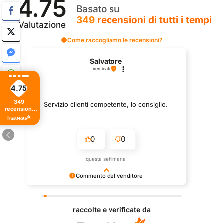
4.75
Basato su
349
recensioni
di tutti i tempi
Valutazione
Come raccogliamo le recensioni?
Salvatore
verificato
4.75
349
Servizio clienti competente, lo consiglio.
recensioni
di tutti i
tempi
0
0
questa settimana
Commento del venditore
Grazie per le tue belle parole! Siamo lieti che
l'acquisto sia andato liscio, e che possiamo fornire il
raccolte e verificate da
servizio giusto a clienti così fantastici. Grazie
ancora!