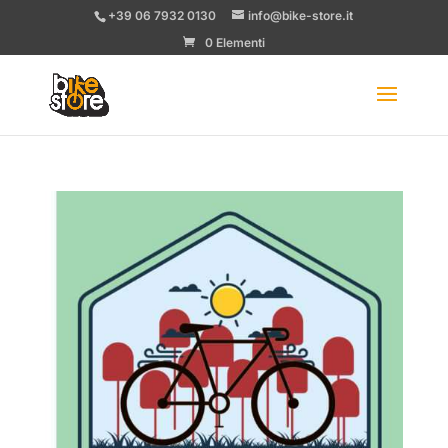
+39 06 7932 0130
info@bike-store.it
0 Elementi