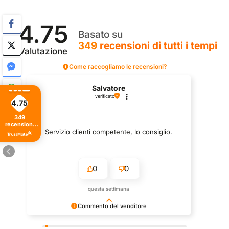
4.75
Basato su
349
recensioni
di tutti i tempi
Valutazione
Come raccogliamo le recensioni?
Salvatore
verificato
4.75
349
recensioni
di tutti i
Servizio clienti competente, lo consiglio.
tempi
0
0
questa settimana
Commento del venditore
Grazie per le tue belle parole! Siamo lieti che