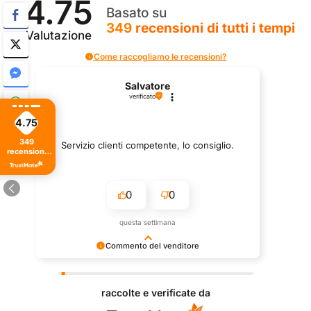
4.75
Basato su
349
recensioni
di tutti i tempi
Valutazione
Come raccogliamo le recensioni?
Salvatore
verificato
4.75
349
Servizio clienti competente, lo consiglio.
recensioni
di tutti i
tempi
0
0
questa settimana
Commento del venditore
Grazie per le tue belle parole! Siamo lieti che
l'acquisto sia andato liscio, e che possiamo fornire il
raccolte e verificate da
servizio giusto a clienti così fantastici. Grazie
ancora!