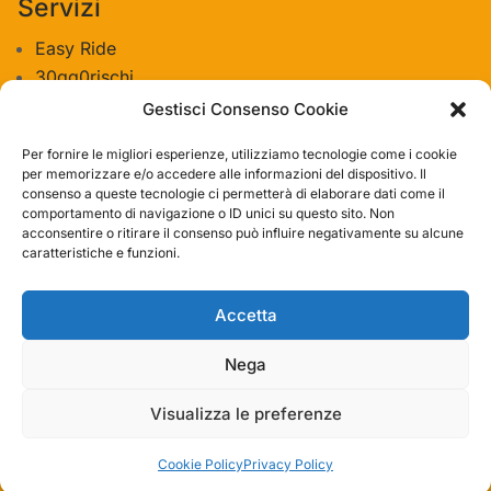
Servizi
Easy Ride
30gg0rischi
Servizi Officina
Gestisci Consenso Cookie
Valutazione usato
Per fornire le migliori esperienze, utilizziamo tecnologie come i cookie
per memorizzare e/o accedere alle informazioni del dispositivo. Il
consenso a queste tecnologie ci permetterà di elaborare dati come il
Azienda
comportamento di navigazione o ID unici su questo sito. Non
acconsentire o ritirare il consenso può influire negativamente su alcune
Contatti
caratteristiche e funzioni.
Privacy policy
Termini e condizioni
Accetta
Nega
Visualizza le preferenze
© 2019 – 2023 Bike-Store Srl | P. IVA IT11932211003
| Made with Divi by Binary Code
Cookie Policy
Privacy Policy