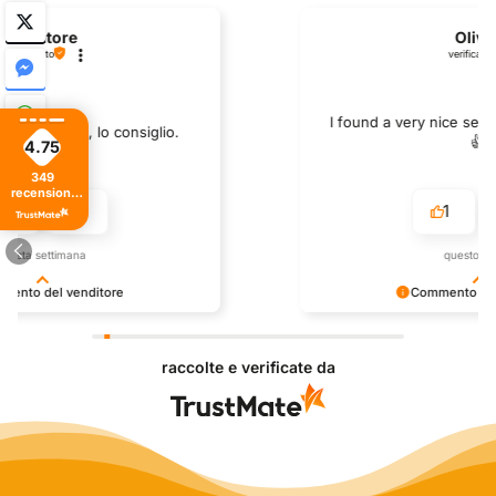
Oliver
verificato
I found a very nice second hand bike here!
👍️
4.75
349
recensioni
di tutti i
1
0
tempi
questo mese
Commento del venditore
Grazie per una recensione così positiva - è un
piacere servire clienti così! Apprezziamo il tempo e
raccolte e verificate da
lo sforzo che metti nel condividere la tua
esperienza con noi. Ci vediamo in giro!