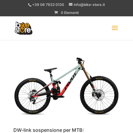
+39 06 7932 0130
info@bike-store.it
0 Elementi
DW-link sospensione per MTB: