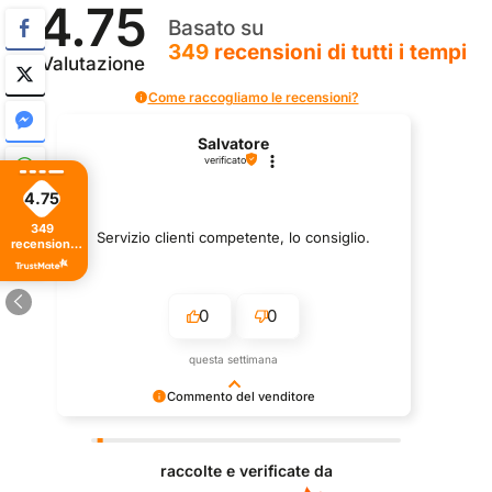
4.75
Basato su
349
recensioni
di tutti i tempi
Valutazione
Come raccogliamo le recensioni?
Salvatore
verificato
4.75
349
Servizio clienti competente, lo consiglio.
recensioni
di tutti i
tempi
0
0
questa settimana
Commento del venditore
Grazie per le tue belle parole! Siamo lieti che
l'acquisto sia andato liscio, e che possiamo fornire il
raccolte e verificate da
servizio giusto a clienti così fantastici. Grazie
ancora!