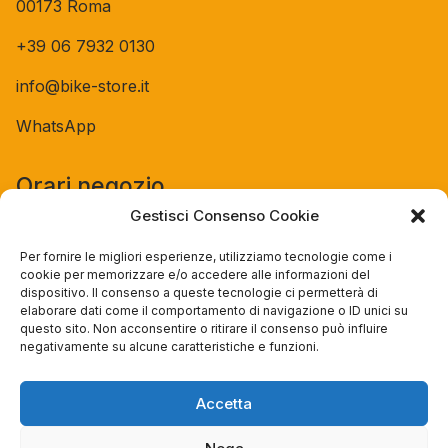
00173 Roma
+39 06 7932 0130
info@bike-store.it
WhatsApp
Orari negozio
Gestisci Consenso Cookie
Lun: 15 – 19
Mar – Sab: 10 – 13:30 ⇢ 14:30 – 19:00
Per fornire le migliori esperienze, utilizziamo tecnologie come i
Dom: chiuso
cookie per memorizzare e/o accedere alle informazioni del
dispositivo. Il consenso a queste tecnologie ci permetterà di
elaborare dati come il comportamento di navigazione o ID unici su
Servizi
questo sito. Non acconsentire o ritirare il consenso può influire
negativamente su alcune caratteristiche e funzioni.
Easy Ride
30gg0rischi
Accetta
Servizi Officina
Valutazione usato