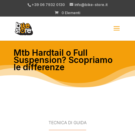
+39 06 7932 0130
info@bike-store.it
0 Elementi
Mtb Hardtail o Full
Suspension? Scopriamo
le differenze
TECNICA DI GUIDA