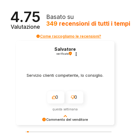
4.75
Basato su
349
recensioni
di tutti i tempi
Valutazione
Come raccogliamo le recensioni?
Salvatore
verificato
Servizio clienti competente, lo consiglio.
0
0
questa settimana
Commento del venditore
Grazie per le tue belle parole! Siamo lieti che
l'acquisto sia andato liscio, e che possiamo