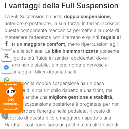
I vantaggi della Full Suspension
La Full Suspension
ha nella
doppia sospensione,
anteriore e posteriore, la sua forza. In terreni scoscesi
questa componente meccanica permette alla ruota di
mantenere l’aderenza con il terreno e quindi
regala al
rider un maggiore comfort
, meno ripercussioni agli
arti e alla schiena. La
bike biammortizzata
consente
una guida più fluida in sentieri accidentati dove il
terreno non è stabile, è meno rigida e nervosa e
avvantaggia i biker durante i salti.
La bike con la doppia sospensione ha un peso
maggiore di circa un chilo rispetto a una front, ma
4.75
consente anche una
migliore gestione e stabilità
,
349
inoltre la sospensione posteriore è progettata per non
recensioni
di tutti i
far disperdere l’energia nella pedalata. Il costo di
tempi
acquisto di questa bike è maggiore rispetto a una
Hardtail, così come sono un pochino più alti i costi di