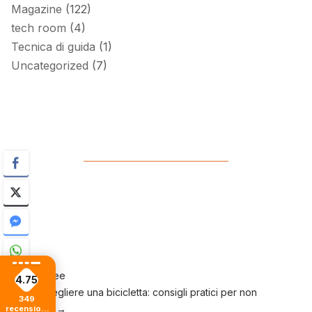
Magazine
(122)
tech room
(4)
Tecnica di guida
(1)
Uncategorized
(7)
←
Tax Free
4.75
Come scegliere una bicicletta: consigli pratici per non
349
sbagliare
→
recensioni