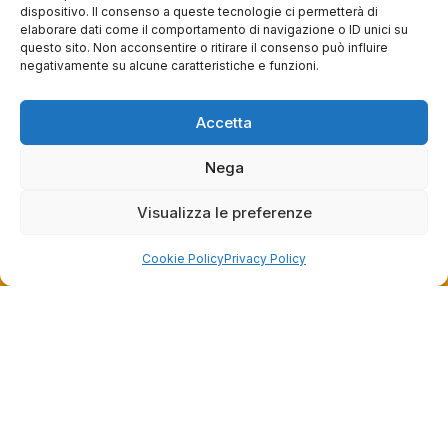
Mar – Sab: 10 – 13:30 ⇢ 14:30 – 19:00
dispositivo. Il consenso a queste tecnologie ci permetterà di
Dom: chiuso
elaborare dati come il comportamento di navigazione o ID unici su
questo sito. Non acconsentire o ritirare il consenso può influire
negativamente su alcune caratteristiche e funzioni.
Servizi
Accetta
Easy Ride
30gg0rischi
Nega
Servizi Officina
Valutazione usato
Visualizza le preferenze
Cookie Policy
Privacy Policy
Azienda
Contatti
Privacy policy
Termini e condizioni