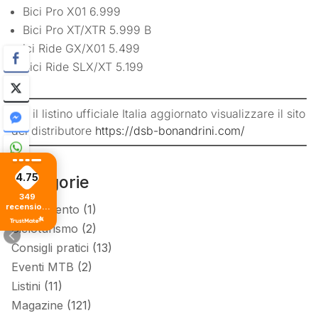
Bici Pro X01 6.999
Bici Pro XT/XTR 5.999 B
ici Ride GX/X01 5.499
Bici Ride SLX/XT 5.199
Per il listino ufficiale Italia aggiornato visualizzare il sito
del distributore
https://dsb-bonandrini.com/
4.75
Categorie
349
recensioni
Allenamento
(1)
di tutti i
Cicloturismo
(2)
tempi
Consigli pratici
(13)
Eventi MTB
(2)
Listini
(11)
Magazine
(121)