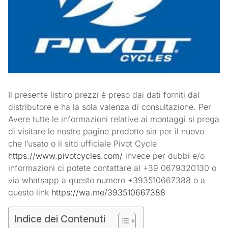
Il presente listino prezzi è preso dai dati forniti dal
distributore e ha la sola valenza di consultazione. Per
Avere tutte le informazioni relative ai montaggi si prega
di visitare le nostre pagine prodotto sia per il nuovo
che l’usato o il sito ufficiale Pivot Cycle
https://www.pivotcycles.com/
invece per dubbi e/o
informazioni ci potete contattare al +39 0679320130 o
via whatsapp a questo numero +393510667388 o a
questo link
https://wa.me/393510667388
Indice dei Contenuti