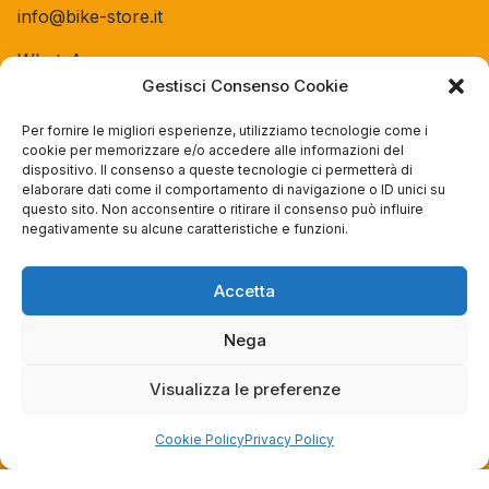
info@bike-store.it
WhatsApp
Gestisci Consenso Cookie
Orari negozio
Per fornire le migliori esperienze, utilizziamo tecnologie come i
cookie per memorizzare e/o accedere alle informazioni del
Lun: 15 – 19
dispositivo. Il consenso a queste tecnologie ci permetterà di
Mar – Sab: 10 – 13:30 ⇢ 14:30 – 19:00
elaborare dati come il comportamento di navigazione o ID unici su
questo sito. Non acconsentire o ritirare il consenso può influire
Dom: chiuso
negativamente su alcune caratteristiche e funzioni.
Servizi
Accetta
Easy Ride
Nega
30gg0rischi
Servizi Officina
Visualizza le preferenze
Valutazione usato
Cookie Policy
Privacy Policy
Azienda