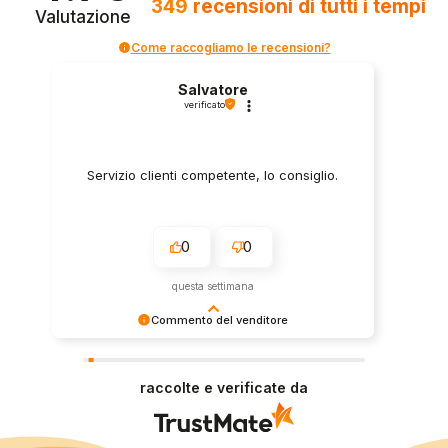
349
recensioni
di tutti i tempi
Valutazione
Come raccogliamo le recensioni?
Salvatore
verificato
Servizio clienti competente, lo consiglio.
0
0
questa settimana
Commento del venditore
Grazie per le tue belle parole! Siamo lieti che
l'acquisto sia andato liscio, e che possiamo
raccolte e verificate da
fornire il servizio giusto a clienti così fantastici.
Grazie ancora!