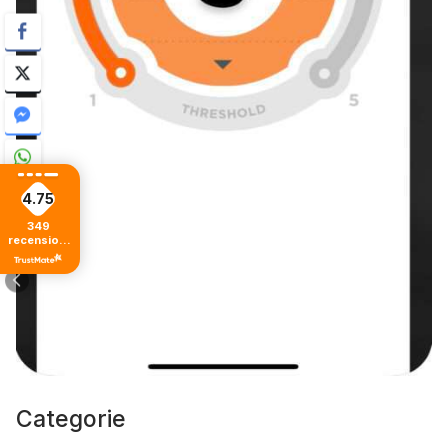
4.75
349
recensioni
di tutti i
tempi
Categorie