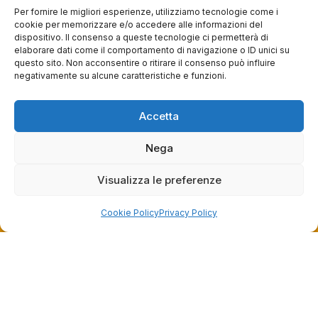
Per fornire le migliori esperienze, utilizziamo tecnologie come i
cookie per memorizzare e/o accedere alle informazioni del
Orari negozio
dispositivo. Il consenso a queste tecnologie ci permetterà di
elaborare dati come il comportamento di navigazione o ID unici su
Lun: 15 – 19
questo sito. Non acconsentire o ritirare il consenso può influire
Mar – Sab: 10 – 13:30 ⇢ 14:30 – 19:00
negativamente su alcune caratteristiche e funzioni.
Dom: chiuso
Accetta
Servizi
Nega
Easy Ride
30gg0rischi
Visualizza le preferenze
Servizi Officina
Valutazione usato
Cookie Policy
Privacy Policy
Azienda
Contatti
Privacy policy