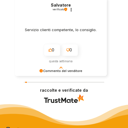
Salvatore
verificato
Servizio clienti competente, lo consiglio.
0
0
questa settimana
Commento del venditore
Grazie per le tue belle parole! Siamo lieti che
l'acquisto sia andato liscio, e che possiamo
raccolte e verificate da
fornire il servizio giusto a clienti così fantastici.
Grazie ancora!