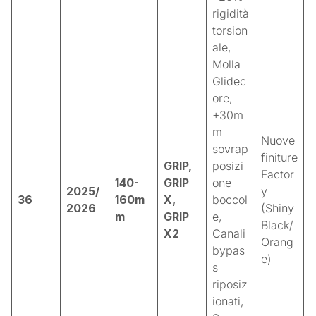
rigidità
torsion
ale,
Molla
Glidec
ore,
+30m
m
Nuove
sovrap
finiture
GRIP,
posizi
Factor
140-
GRIP
one
2025/
y
36
160m
X,
boccol
2026
(Shiny
m
GRIP
e,
Black/
X2
Canali
Orang
bypas
e)
s
riposiz
ionati,