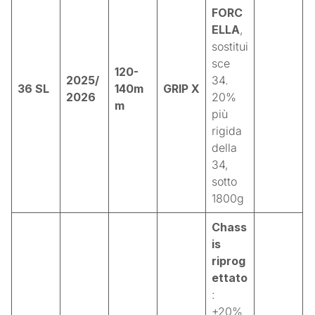
FORC
ELLA
,
sostitui
sce
120-
2025/
34.
36 SL
140m
GRIP X
2026
20%
m
più
rigida
della
34,
sotto
1800g
Chass
is
riprog
ettato
:
+20%