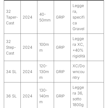
Legge
32
ra,
40-
Taper-
2024
GRIP
specifi
50mm
Cast
ca
Gravel
Legge
32
100m
ra XC,
Step-
2024
GRIP
m
+40%
Cast
rigidità
120-
XC/Do
34 SL
2024
130m
GRIP
wncou
m
ntry
Legge
130-
ra 36,
36 SL
2024
140m
GRIP
sotto
m
1800g