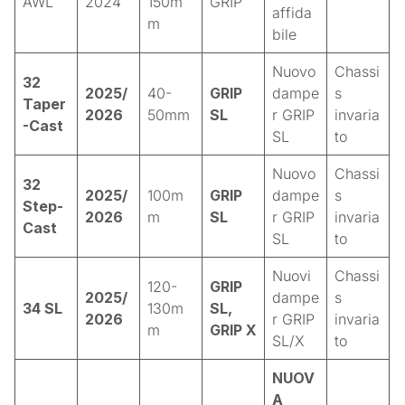
AWL
2024
150m
GRIP
affida
m
bile
Nuovo
Chassi
32
2025/
40-
GRIP
dampe
s
Taper
2026
50mm
SL
r GRIP
invaria
-Cast
SL
to
Nuovo
Chassi
32
2025/
100m
GRIP
dampe
s
Step-
2026
m
SL
r GRIP
invaria
Cast
SL
to
Nuovi
Chassi
120-
GRIP
2025/
dampe
s
34 SL
130m
SL,
2026
r GRIP
invaria
m
GRIP X
SL/X
to
NUOV
A