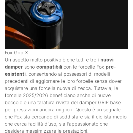
Fox Grip X
Un aspetto molto positivo è che tutti e tre i
nuovi
damper
sono
compatibili
con le forcelle Fox
pre-
esistenti
, consentendo ai possessori di modelli
precedenti di aggiornare le loro forcelle senza dover
acquistare una forcella nuova di zecca. Tuttavia, le
forcelle 2025/2026 beneficiano anche di nuove
boccole e una taratura rivista del damper GRIP base
per prestazioni ancora migliori. Questo è un segnale
che Fox sta cercando di soddisfare sia il ciclista medio
che cerca facilità d’uso, sia l’appassionato che
desidera massimizzare le prestazioni.