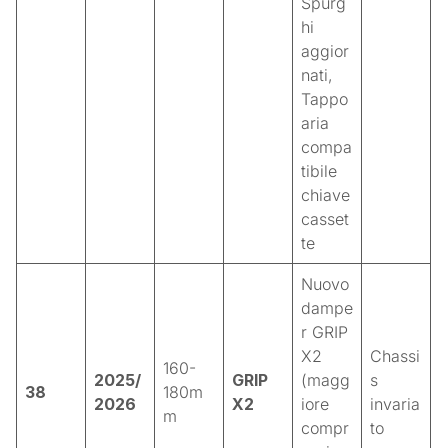
Spurg
hi
aggior
nati,
Tappo
aria
compa
tibile
chiave
casset
te
Nuovo
dampe
r GRIP
X2
Chassi
160-
2025/
GRIP
(magg
s
38
180m
2026
X2
iore
invaria
m
compr
to