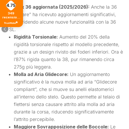
4.75
La Fox 36 aggiornata (2025/2026):
Anche la 36
349
“regolare” ha ricevuto aggiornamenti significativi,
recensioni
condividendo alcune nuove funzionalità con la 36
di tutti i
tempi
SL.
Rigidità Torsionale:
Aumento del 20% della
rigidità torsionale rispetto al modello precedente,
grazie a un design rivisto dei foderi inferiori. Ora è
l’87% rigida quanto la 38, pur rimanendo circa
275g più leggera.
Molla ad Aria Glidecore:
Un aggiornamento
significativo è la nuova molla ad aria “Glidecore
compliant”, che si muove su anelli elastomerici
all’interno dello stelo. Questo permette al telaio di
flettersi senza causare attrito alla molla ad aria
durante la corsa, riducendo significativamente
l’attrito percepibile.
Maggiore Sovrapposizione delle Boccole:
Le