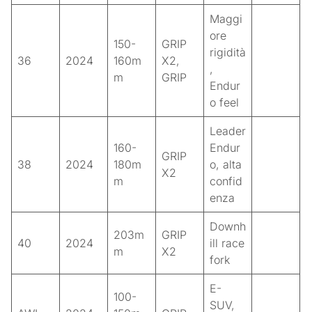
Maggi
ore
150-
GRIP
rigidità
36
2024
160m
X2,
,
m
GRIP
Endur
o feel
Leader
160-
Endur
GRIP
38
2024
180m
o, alta
X2
m
confid
enza
Downh
203m
GRIP
40
2024
ill race
m
X2
fork
E-
100-
SUV,