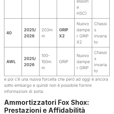
ession
e
HSC)
Nuovo
Chassi
2025/
203m
GRIP
dampe
s
40
2026
m
X2
r GRIP
invaria
X2
to
Chassi
100-
Nuovo
2025/
s
AWL
150m
GRIP
dampe
2026
invaria
m
r GRIP
to
e poi c’è una nuova forcella che però ad oggi è ancora
sotto embargo e quindi non è possibile fornire
informazioni di sorta.
Ammortizzatori Fox Shox:
Prestazioni e Affidabilità