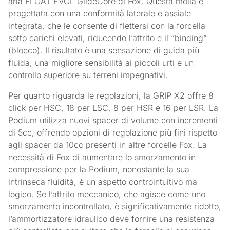
aria FLOAT EVOL GlideCore di Fox. Questa molla è
progettata con una conformità laterale e assiale
integrata, che le consente di flettersi con la forcella
sotto carichi elevati, riducendo l’attrito e il “binding”
(blocco). Il risultato è una sensazione di guida più
fluida, una migliore sensibilità ai piccoli urti e un
controllo superiore su terreni impegnativi.
Per quanto riguarda le regolazioni, la GRIP X2 offre 8
click per HSC, 18 per LSC, 8 per HSR e 16 per LSR. La
Podium utilizza nuovi spacer di volume con incrementi
di 5cc, offrendo opzioni di regolazione più fini rispetto
agli spacer da 10cc presenti in altre forcelle Fox. La
necessità di Fox di aumentare lo smorzamento in
compressione per la Podium, nonostante la sua
intrinseca fluidità, è un aspetto controintuitivo ma
logico. Se l’attrito meccanico, che agisce come uno
smorzamento incontrollato, è significativamente ridotto,
l’ammortizzatore idraulico deve fornire una resistenza