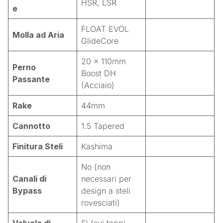
HSR, LSR
e
FLOAT EVOL
Molla ad Aria
GlideCore
20 x 110mm
Perno
Boost DH
Passante
(Acciaio)
Rake
44mm
Cannotto
1.5 Tapered
Finitura Steli
Kashima
No (non
Canali di
necessari per
Bypass
design a steli
rovesciati)