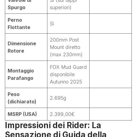
Valvole di
Sì (sui tappi
Spurgo
superiori)
Perno
Sì
Flottante
200mm Post
Dimensione
Mount diretto
Rotore
(max 230mm)
FOX Mud Guard
Montaggio
disponibile
Parafango
Autunno 2025
Peso
2.695g
(dichiarato)
MSRP (USA)
2.399,00€
Impressioni dei Rider: La
Sensazione di Guida della