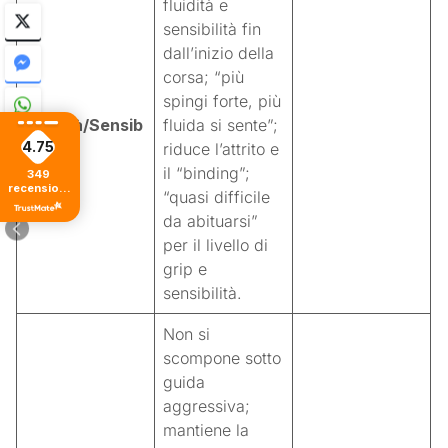
fluidità e
sensibilità fin
dall’inizio della
corsa; “più
spingi forte, più
Fluidità/Sensib
fluida si sente”;
4.75
ilità
riduce l’attrito e
il “binding”;
349
recensioni
“quasi difficile
di tutti i
tempi
da abituarsi”
per il livello di
grip e
sensibilità.
Non si
scompone sotto
guida
aggressiva;
mantiene la