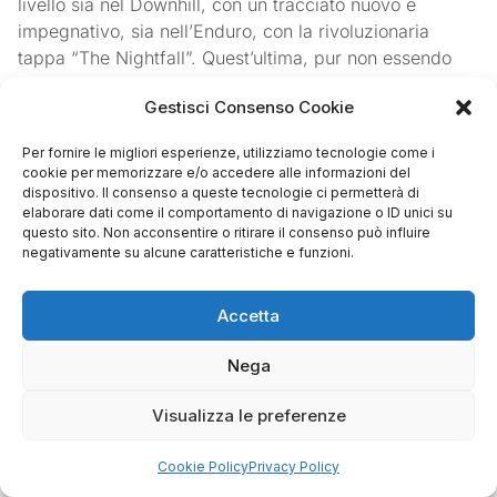
livello sia nel Downhill, con un tracciato nuovo e
impegnativo, sia nell’Enduro, con la rivoluzionaria
tappa “The Nightfall”. Quest’ultima, pur non essendo
una gara notturna nel senso tradizionale, promette uno
Gestisci Consenso Cookie
spettacolo unico e coinvolgente, pensato per
massimizzare l’esperienza degli spettatori presenti,
Per fornire le migliori esperienze, utilizziamo tecnologie come i
ponendo l’accento sull’atmosfera del live event
cookie per memorizzare e/o accedere alle informazioni del
piuttosto che sulla trasmissione televisiva.
dispositivo. Il consenso a queste tecnologie ci permetterà di
elaborare dati come il comportamento di navigazione o ID unici su
questo sito. Non acconsentire o ritirare il consenso può influire
L’impegno di La Thuile si estende ben oltre i percorsi di
negativamente su alcune caratteristiche e funzioni.
gara, abbracciando un’offerta completa per i visitatori.
Dalle diverse opzioni di alloggio che soddisfano ogni
esigenza, alla ricchezza della gastronomia locale che
Accetta
invita all’immersione culturale, fino alla facilità di
Nega
accesso da tutta Europa, ogni aspetto è curato per
garantire un’esperienza memorabile. La forte
Visualizza le preferenze
partecipazione della comunità locale attraverso il
programma di volontariato sottolinea inoltre la
Cookie Policy
Privacy Policy
sostenibilità e l’integrazione dell’evento nel tessuto