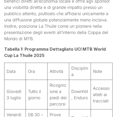
benefici diretti all’economia locale e offre agli sponsor
una visibilità diretta e di grande impatto presso un
pubblico attento, piuttosto che affidarsi unicamente a
una diffusione globale potenzialmente meno incisiva.
Inoltre, posiziona La Thuile come un pioniere nella
presentazione degli eventi all’interno della Coppa del
Mondo di MTB.
Tabella 1: Programma Dettagliato UCI MTB World
Cup La Thuile 2025
Disciplin
Data
Ora
Attività
Note
a
Ricogniz
Accesso
Giovedì
Tutto il
ione a
Downhill
atleti ai
3 luglio
giorno
piedi dei
, Enduro
tracciati
percorsi
Venerdì
08:30 –
Prove