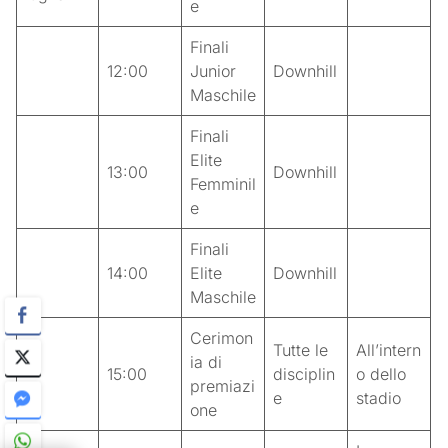
e
Finali
12:00
Junior
Downhill
Maschile
Finali
Elite
13:00
Downhill
Femminil
e
Finali
14:00
Elite
Downhill
Maschile
Cerimon
Tutte le
All’intern
ia di
15:00
disciplin
o dello
premiazi
e
stadio
one