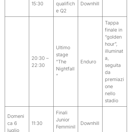
15:30
qualifich
Downhill
e Q2
Tappa
finale in
“golden
hour”,
Ultimo
illuminat
stage
20:30 –
a,
“The
Enduro
22:30
seguita
Nightfall
da
”
premiazi
one
nello
stadio
Finali
Domeni
Junior
ca 6
11:30
Downhill
Femminil
luglio