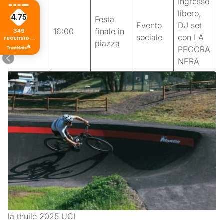
Ingresso
libero,
4.75
Festa
Evento
DJ set
16:00
finale in
349
sociale
con LA
recensioni
piazza
di tutti i
PECORA
tempi
NERA
la thuile 2025 UCI