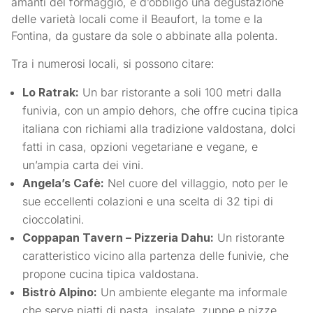
amanti del formaggio, è d’obbligo una degustazione
delle varietà locali come il Beaufort, la tome e la
Fontina, da gustare da sole o abbinate alla polenta.
Tra i numerosi locali, si possono citare:
Lo Ratrak:
Un bar ristorante a soli 100 metri dalla
funivia, con un ampio dehors, che offre cucina tipica
italiana con richiami alla tradizione valdostana, dolci
fatti in casa, opzioni vegetariane e vegane, e
un’ampia carta dei vini.
Angela’s Cafè:
Nel cuore del villaggio, noto per le
sue eccellenti colazioni e una scelta di 32 tipi di
cioccolatini.
Coppapan Tavern – Pizzeria Dahu:
Un ristorante
caratteristico vicino alla partenza delle funivie, che
propone cucina tipica valdostana.
Bistrò Alpino:
Un ambiente elegante ma informale
che serve piatti di pasta, insalate, zuppe e pizze.