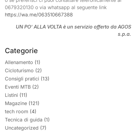
o se preferisci ci puoi contattare telefonicamente al
0679320130 o via whatsapp al seguente link
https://wa.me/063510667388
UN PO’ ALLA VOLTA è un servizio offerto da AGOS
s.p.a.
Categorie
Allenamento
(1)
Cicloturismo
(2)
Consigli pratici
(13)
Eventi MTB
(2)
Listini
(11)
Magazine
(121)
tech room
(4)
Tecnica di guida
(1)
Uncategorized
(7)