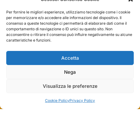
Mar – Sab: 10 – 13:30 ⇢ 14:30 – 19:00
Per fornire le migliori esperienze, utilizziamo tecnologie come i cookie
Dom: chiuso
per memorizzare e/o accedere alle informazioni del dispositivo. Il
consenso a queste tecnologie ci permetterà di elaborare dati come il
Servizi
comportamento di navigazione o ID unici su questo sito. Non
acconsentire o ritirare il consenso può influire negativamente su alcune
caratteristiche e funzioni.
Easy Ride
30gg0rischi
Accetta
Servizi Officina
Valutazione usato
Nega
Visualizza le preferenze
Azienda
Contatti
Cookie Policy
Privacy Policy
Privacy policy
Termini e condizioni