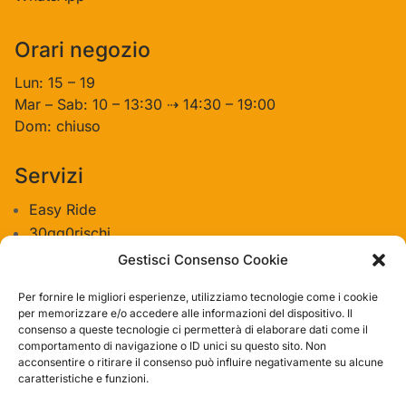
Orari negozio
Lun: 15 – 19
Mar – Sab: 10 – 13:30 ⇢ 14:30 – 19:00
Dom: chiuso
Servizi
Easy Ride
30gg0rischi
Servizi Officina
Gestisci Consenso Cookie
Valutazione usato
Per fornire le migliori esperienze, utilizziamo tecnologie come i cookie
per memorizzare e/o accedere alle informazioni del dispositivo. Il
consenso a queste tecnologie ci permetterà di elaborare dati come il
Azienda
comportamento di navigazione o ID unici su questo sito. Non
acconsentire o ritirare il consenso può influire negativamente su alcune
Contatti
caratteristiche e funzioni.
Privacy policy