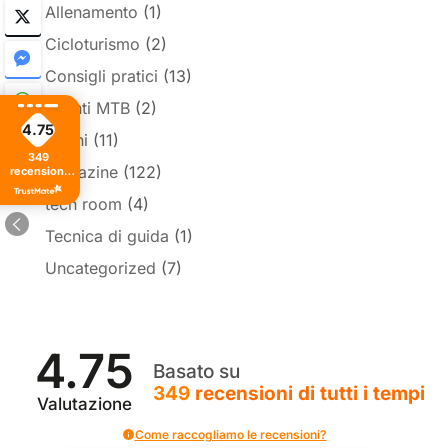
Allenamento
(1)
Cicloturismo
(2)
Consigli pratici
(13)
Eventi MTB
(2)
4.75
Listini
(11)
349
Magazine
(122)
recensioni
di tutti i
tempi
tech room
(4)
Tecnica di guida
(1)
Uncategorized
(7)
4.75
Basato su
349
recensioni
di tutti i tempi
Valutazione
Come raccogliamo le recensioni?