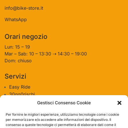
info@bike-store.it
WhatsApp
Orari negozio
Lun: 15 – 19
Mar – Sab: 10 – 13:30 ⇢ 14:30 – 19:00
Dom: chiuso
Servizi
Easy Ride
30gg0rischi
Servizi Officina
Gestisci Consenso Cookie
Valutazione usato
Per fornire le migliori esperienze, utilizziamo tecnologie come i cookie
per memorizzare e/o accedere alle informazioni del dispositivo. Il
consenso a queste tecnologie ci permetterà di elaborare dati come il