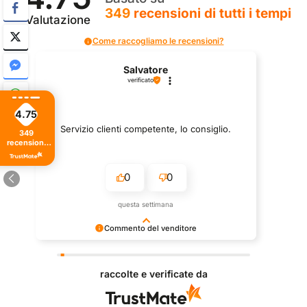
349
recensioni
di tutti i tempi
Valutazione
Come raccogliamo le recensioni?
Salvatore
verificato
4.75
Servizio clienti competente, lo consiglio.
349
recensioni
di tutti i
tempi
0
0
questa settimana
Commento del venditore
Grazie per le tue belle parole! Siamo lieti che
l'acquisto sia andato liscio, e che possiamo fornire il
raccolte e verificate da
servizio giusto a clienti così fantastici. Grazie
ancora!