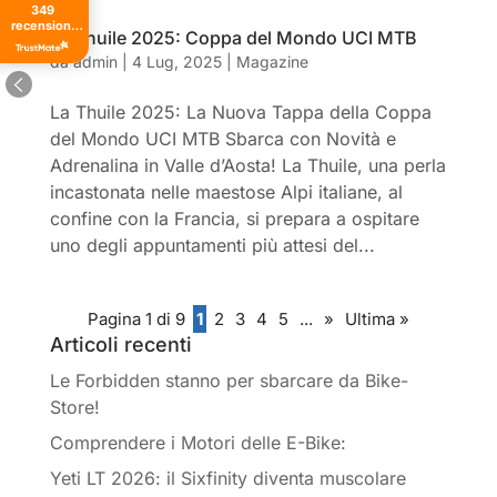
349
recensioni
La Thuile 2025: Coppa del Mondo UCI MTB
di tutti i
tempi
da
admin
|
4 Lug, 2025
|
Magazine
La Thuile 2025: La Nuova Tappa della Coppa
del Mondo UCI MTB Sbarca con Novità e
Adrenalina in Valle d’Aosta! La Thuile, una perla
incastonata nelle maestose Alpi italiane, al
confine con la Francia, si prepara a ospitare
uno degli appuntamenti più attesi del...
Pagina 1 di 9
1
2
3
4
5
...
»
Ultima »
Articoli recenti
Le Forbidden stanno per sbarcare da Bike-
Store!
Comprendere i Motori delle E-Bike:
Yeti LT 2026: il Sixfinity diventa muscolare