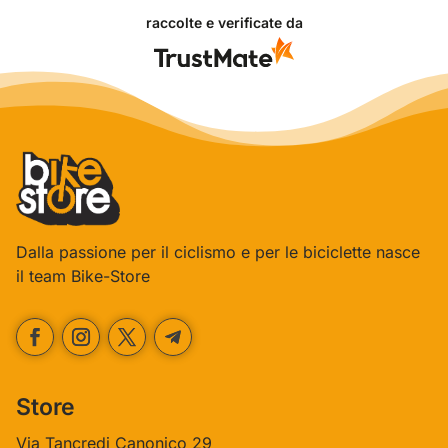
cquisto sia andato liscio, e che possiamo fornire il
piacere servi
raccolte e verificate da
izio giusto a clienti così fantastici. Grazie
lo sforzo che
ora!
esperienza co
Dalla passione per il ciclismo e per le biciclette nasce
il team Bike-Store
Store
Via Tancredi Canonico 29