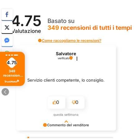
4.75
Basato su
349
recensioni
di tutti i tempi
Valutazione
Come raccogliamo le recensioni?
Salvatore
verificato
4.75
349
recensioni
I found a
di tutti i
Servizio clienti competente, lo consiglio.
tempi
0
0
questa settimana
Commento del venditore
zie per le tue belle parole! Siamo lieti che
Grazie per un