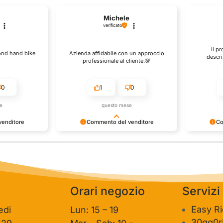
Michele
verificato
Il p
cond hand bike
Azienda affidabile con un approccio
descri
professionale al cliente.💯
0
1
0
e
questo mese
enditore
Commento del venditore
Co
one così
Grazie per le tue belle parole!
Siamo conte
ervire clienti
Apprezziamo il tempo che dedichi a
recensione 
mpo e lo sforzo
condividere la tua esperienza con noi.
per clienti
e la tua
Siamo felici di avere clienti come te.
personale 
vediamo in
Saluti, personale del negozio.
Orari negozio
Servizi
Easy R
edi
Lun: 15 – 19
30gg0ri