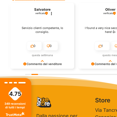
Salvatore
Oliver
verificato
verificato
Servizio clienti competente, lo
I found a very nice se
consiglio.
here! 👍️
0
0
1
questa settimana
questo mes
Commento del venditore
Commento del v
Grazie per le tue belle parole! Siamo
Grazie per una recensi
ti
lieti che l'acquisto sia andato liscio, e
positiva - è un piacere s
che possiamo fornire il servizio giusto
così! Apprezziamo il te
a clienti così fantastici. Grazie ancora!
che metti nel condivider
esperienza con noi. Ci 
4.75
giro!
Store
349
recensioni
di tutti i tempi
Via Tancr
Dalla passione per