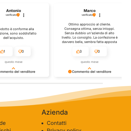
Antonio
Marco
verificato
verificato
Ottimo approccio al cliente.
Consegna ottima, senza intoppi.
rodotto è conforme alla
Senza dubbio un'azienda di alto
zione, sono soddisfatto
livello. Lo consiglio. La confezione è
dell'acquisto.
davvero bella, sembra fatta apposta
per me.
1
0
3
0
questo mese
questo mese
mmento del venditore
Commento del venditore
nti della tua bella
Ci rende molto felici vedere la tua
e della fiducia. Siamo grati
fantastica recensione! Lavoriamo
 fantastici come te. Saluti,
sodo per soddisfare le esigenze di
del negozio.
clienti come te, e siamo contenti di
esserci riusciti. Speriamo che tornerai
da noi :) Saluti
Azienda
ide
Contatti
schi
Privacy policy